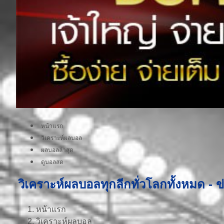
หน้าแรก
วิเคราะห์ผลบอล
ผลบอลล่าสุด
ดูบอลสด
วิเคราะห์ผลบอลทุกลีกทั่วโลกทั้งหมด - 
หน้าแรก
วิเคราะห์ผลบอล