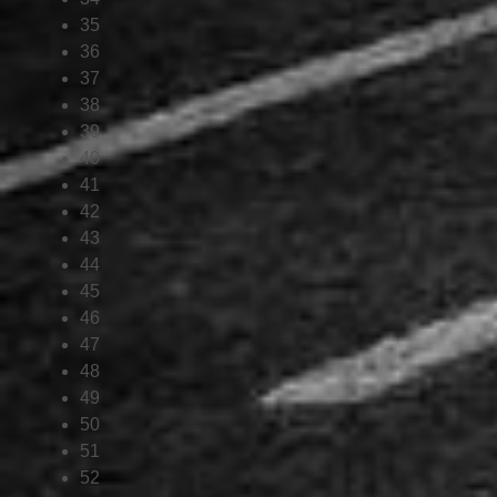
35
36
37
38
39
40
41
42
43
44
45
46
47
48
49
50
51
52