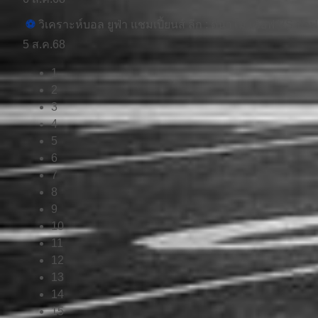
⚽
วิเคราะห์บอล ยูฟ่า แชมเปี้ยนส์ ลีก : ดินาโม เคียฟ VS ปา
5 ส.ค.68
1
2
3
4
5
6
7
8
9
10
11
12
13
14
15