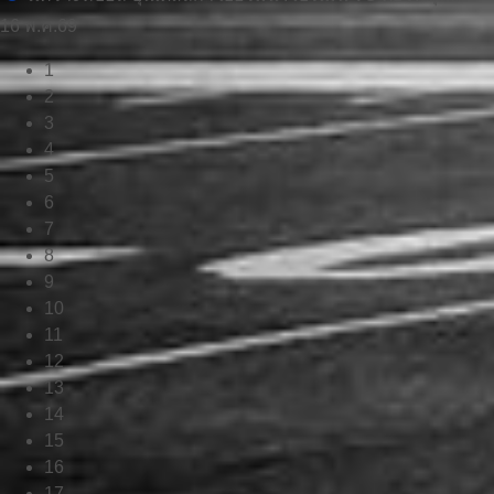
16 พ.ค.69
1
2
3
4
5
6
7
8
9
10
11
12
13
14
15
16
17