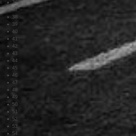
36
37
38
39
40
41
42
43
44
45
46
47
48
49
50
51
52
53
54