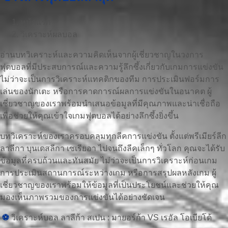
หน้าแรก
วิเคราะห์ผลบอล
อ่านบทวิเคราะห์และความคิดเห็นจากผู้เชี่ยวชาญในวงการ
ฟุตบอลที่มีประสบการณ์และความรู้ลึกซึ้งเกี่ยวกับเกมการแข่งขัน
ไม่ว่าจะเป็นการวิเคราะห์แทคติกของทีม การประเมินฟอร์มการ
เล่นของนักเตะ หรือการคาดการณ์ผลการแข่งขันในอนาคต ผู้
เชี่ยวชาญของเราพร้อมนำเสนอข้อมูลที่มีคุณภาพและน่าเชื่อถือ
เพื่อช่วยให้คุณเข้าใจเกมฟุตบอลได้อย่างลึกซึ้งยิ่งขึ้น
บทวิเคราะห์ของเราครอบคลุมทุกลีคการแข่งขัน ตั้งแต่พรีเมียร์ลีก
ลาลีกา บุนเดสลีกา เซเรียอา ไปจนถึงลีคเล็กๆ ทั่วโลก คุณจะได้รับ
ข้อมูลที่ครบถ้วนและทันสมัย ไม่ว่าจะเป็นการวิเคราะห์ก่อนเกม
การประเมินสถานการณ์ระหว่างเกม หรือการสรุปผลหลังเกม ผู้
เชี่ยวชาญของเราพร้อมให้ข้อมูลที่เป็นประโยชน์และช่วยให้คุณ
มองเห็นภาพรวมของการแข่งขันได้อย่างชัดเจน
⚽
วิเคราะห์บอล ลาลีก้า สเปน : มายอร์ก้า VS เรอัล โอเบียโด้