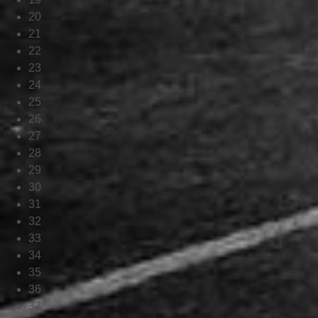
20
21
22
23
24
25
26
27
28
29
30
31
32
33
34
35
36
37