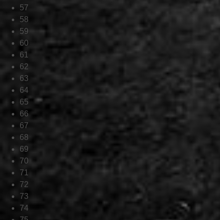
57
58
59
60
61
62
63
64
65
66
67
68
69
70
71
72
73
74
75