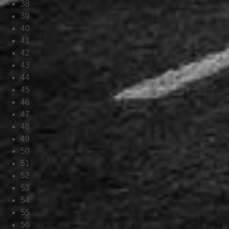
38
39
40
41
42
43
44
45
46
47
48
49
50
51
52
53
54
55
56