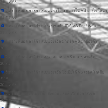
31 ส.ค.68
⚽
วิเคราะห์บอล ลาลีก้า สเปน : ราโย่ บาเยกาโน่ VS บาร์เซโลน่า
31 ส.ค.68
⚽
วิเคราะห์บอล ลาลีก้า สเปน : เซลต้า บีโก้ VS บียาร์เรอัล
31 ส.ค.68
⚽
วิเคราะห์บอล ลาลีก้า สเปน : เรอัล มาดริด VS มายอร์ก้า
30 ส.ค.68
⚽
วิเคราะห์บอล ลาลีก้า สเปน : อลาเบส VS แอตฯ มาดริด
30 ส.ค.68
⚽
วิเคราะห์บอล ลาลีก้า สเปน : เรอัล โอเบียโด้ VS เรอัล โซเซีย
ดาด
30 ส.ค.68
⚽
วิเคราะห์บอล พรีเมียร์ลีก อังกฤษ : ลีดส์ VS นิวคาสเซิ่ล
30 ส.ค.68