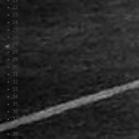
22
23
24
25
26
27
28
29
30
31
32
33
34
35
36
37
38
39