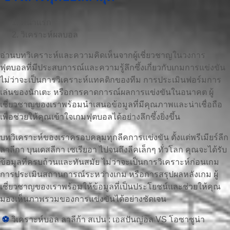
หน้าแรก
วิเคราะห์ผลบอล
อ่านบทวิเคราะห์และความคิดเห็นจากผู้เชี่ยวชาญในวงการ
ฟุตบอลที่มีประสบการณ์และความรู้ลึกซึ้งเกี่ยวกับเกมการแข่งขัน
ไม่ว่าจะเป็นการวิเคราะห์แทคติกของทีม การประเมินฟอร์มการ
เล่นของนักเตะ หรือการคาดการณ์ผลการแข่งขันในอนาคต ผู้
เชี่ยวชาญของเราพร้อมนำเสนอข้อมูลที่มีคุณภาพและน่าเชื่อถือ
เพื่อช่วยให้คุณเข้าใจเกมฟุตบอลได้อย่างลึกซึ้งยิ่งขึ้น
บทวิเคราะห์ของเราครอบคลุมทุกลีคการแข่งขัน ตั้งแต่พรีเมียร์ลีก
ลาลีกา บุนเดสลีกา เซเรียอา ไปจนถึงลีคเล็กๆ ทั่วโลก คุณจะได้รับ
ข้อมูลที่ครบถ้วนและทันสมัย ไม่ว่าจะเป็นการวิเคราะห์ก่อนเกม
การประเมินสถานการณ์ระหว่างเกม หรือการสรุปผลหลังเกม ผู้
เชี่ยวชาญของเราพร้อมให้ข้อมูลที่เป็นประโยชน์และช่วยให้คุณ
มองเห็นภาพรวมของการแข่งขันได้อย่างชัดเจน
⚽
วิเคราะห์บอล ลาลีก้า สเปน : เอสปันญ่อล VS โอซาซูน่า