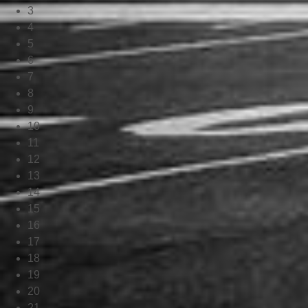
3
4
5
6
7
8
9
10
11
12
13
14
15
16
17
18
19
20
21