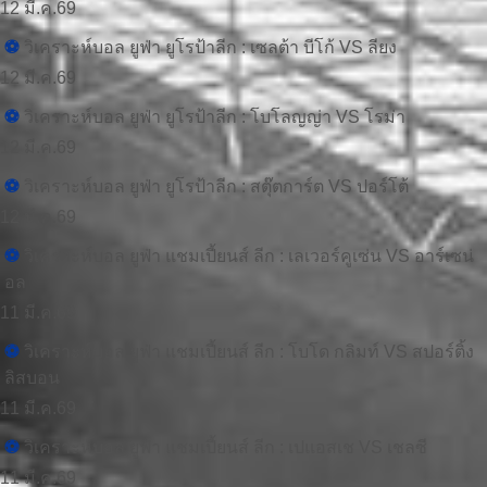
12 มี.ค.69
⚽
วิเคราะห์บอล ยูฟ่า ยูโรป้าลีก : เซลต้า บีโก้ VS ลียง
12 มี.ค.69
⚽
วิเคราะห์บอล ยูฟ่า ยูโรป้าลีก : โบโลญญ่า VS โรม่า
12 มี.ค.69
⚽
วิเคราะห์บอล ยูฟ่า ยูโรป้าลีก : สตุ๊ตการ์ต VS ปอร์โต้
12 มี.ค.69
⚽
วิเคราะห์บอล ยูฟ่า แชมเปี้ยนส์ ลีก : เลเวอร์คูเซ่น VS อาร์เซน่
อล
11 มี.ค.69
⚽
วิเคราะห์บอล ยูฟ่า แชมเปี้ยนส์ ลีก : โบโด กลิมท์ VS สปอร์ติ้ง
ลิสบอน
11 มี.ค.69
⚽
วิเคราะห์บอล ยูฟ่า แชมเปี้ยนส์ ลีก : เปแอสเช VS เชลซี
11 มี.ค.69