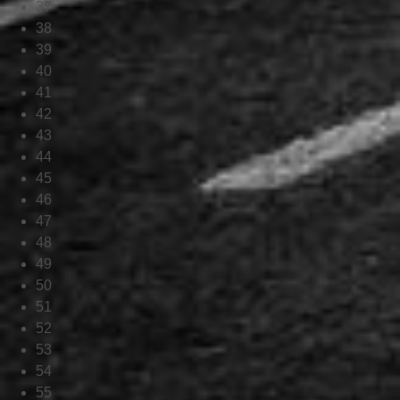
37
38
39
40
41
42
43
44
45
46
47
48
49
50
51
52
53
54
55