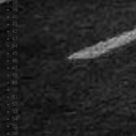
38
39
40
41
42
43
44
45
46
47
48
49
50
51
52
53
54
55
56