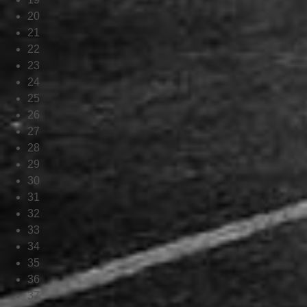
20
21
22
23
24
25
26
27
28
29
30
31
32
33
34
35
36
37