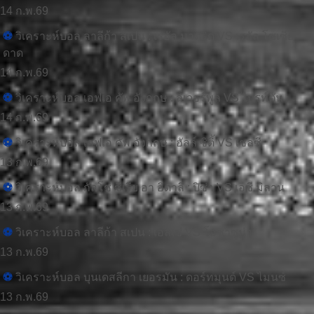
14 ก.พ.69
⚽
วิเคราะห์บอล ลาลีก้า สเปน : เรอัล มาดริด VS เรอัล โซเซีย
ดาด
14 ก.พ.69
⚽
วิเคราะห์บอล เอฟเอ คัพ อังกฤษ : ลิเวอร์พูล VS ไบรท์ตัน
14 ก.พ.69
⚽
วิเคราะห์บอล เอฟเอ คัพ อังกฤษ : ฮัลล์ ซิตี้ VS เชลซี
13 ก.พ.69
⚽
วิเคราะห์บอล กัลโช่ ซีเรีย อา อิตาลี : ปิซ่า VS เอซี มิลาน
13 ก.พ.69
⚽
วิเคราะห์บอล ลาลีก้า สเปน : เอลเช่ VS โอซาซูน่า
13 ก.พ.69
⚽
วิเคราะห์บอล บุนเดสลีกา เยอรมัน : ดอร์ทมุนด์ VS ไมนซ์
13 ก.พ.69