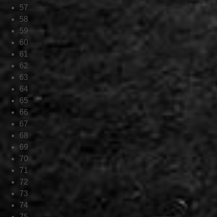
57
58
59
60
61
62
63
64
65
66
67
68
69
70
71
72
73
74
75