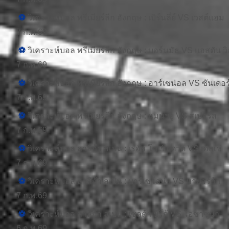
⚽
วิเคราะห์บอล พรีเมียร์ลีก อังกฤษ : เบิร์นลี่ย์ VS เวสต์แฮม
7 ก.พ.69
⚽
วิเคราะห์บอล พรีเมียร์ลีก อังกฤษ : บอร์นมัธ VS แอสตัน วิ
7 ก.พ.69
⚽
วิเคราะห์บอล พรีเมียร์ลีก อังกฤษ : อาร์เซน่อล VS ซันเดอ
7 ก.พ.69
⚽
วิเคราะห์บอล พรีเมียร์ลีก อังกฤษ : แมนฯยู VS สเปอร์ส
7 ก.พ.69
⚽
วิเคราะห์บอล ลาลีก้า สเปน : เรอัล โซเซียดาด VS เอลเช่
7 ก.พ.69
⚽
วิเคราะห์บอล ลาลีก้า สเปน : บาร์เซโลน่า VS มายอร์ก้า
7 ก.พ.69
⚽
วิเคราะห์บอล ลาลีก้า สเปน : เซลต้า บีโก้ VS โอซาซูน่า
6 ก.พ.69