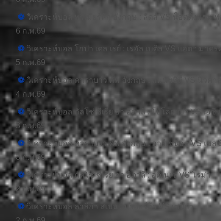
⚽
วิเคราะห์บอล พรีเมียร์ลีก อังกฤษ : ลีดส์ VS น็อตติ้งแฮม ฟ
6 ก.พ.69
⚽
วิเคราะห์บอล โกปา เดล เรย์ : เรอัล เบติส VS แอตฯ มาดริ
5 ก.พ.69
⚽
วิเคราะห์บอล คาราบาว คัพ อังกฤษ : แมนฯซิตี้ VS นิวคาสเ
4 ก.พ.69
⚽
วิเคราะห์บอล กัลโช่ ซีเรีย อา อิตาลี : โบโลญญ่า VS เอซี 
3 ก.พ.69
⚽
วิเคราะห์บอล คาราบาว คัพ อังกฤษ : อาร์เซน่อล VS เชลซ
3 ก.พ.69
⚽
วิเคราะห์บอล กัลโช่ ซีเรีย อา อิตาลี : อูดิเนเซ่ VS โรม่า
2 ก.พ.69
⚽
วิเคราะห์บอล ลาลีก้า สเปน : มายอร์ก้า VS เซบีย่า
2 ก.พ.69