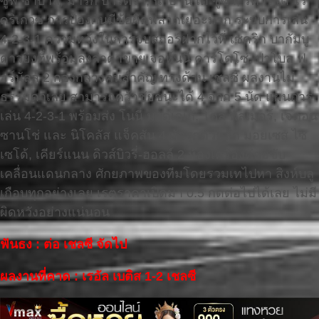
ซูฟ ซาบาลี่, มาร์ก บาร์ตร้า, นาธาน เด ซูซ่า, ริคาร์โด้ โร
ดริเกวซ การป้องกันมีข้อผิดพลาดเยอะมาก ระบบการเล่น
4-2-3-1 ความหวังในการจบสกอร์ฝากไว้ที่ เซดริก บากัมบู
ดาวยิงที่พร้อมลงล่าตาข่าย จอห์นนี่ คาร์โดโซ่, ปาโบล ฟ
อร์นัลส์ 2 กองกลางคนสําคัญ ทางด้าน เชลซี ผลงานไม่
ธรรมดาเลย สามารถคว้าชัยชนะได้ 4 จาก 5 นัด แผนการ
เล่น 4-2-3-1 พร้อมส่ง โนนี่ มาดูเอเก้, โคล พัลเมอร์, เจดอน
ซานโช่ และ นิโคลัส แจ็คสัน 4 ตัวรุกตัวหลัก มอยเซส ไซ
เซโด้, เคียร์แนน ดิวส์บิวรี่-ฮอลล์ 2 ห้องเครื่องค่อยขับ
เคลื่อนแดนกลาง ศักยภาพของทีมโดยรวมเทไปหา สิงห์บลู
เกือบทุกอย่างเลย เรตราคาเปิดมา 0.5 กดต่อไปได้เลย ไม่มี
ผิดหวังอย่างแน่นอน
ฟันธง : ต่อ เชลซี จัดไป
ผลงานที่คาด : เรอัล เบติส 1-2 เชลซี