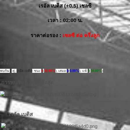
เรอัล เบติส (+0.5) เชลซี
เวลา : 02:00 น.
ราคาต่อรอง :
เชลซี ต่อ ครึ่งลูก
สถิติการพบกัน
พบกัน
2
คู่,
เรอัล เบติส
: ชนะ
1
(
50.00%
), เสมอ
0
(
0.00%
), แพ้
1
(
50.00%
)
การพบกัน 5 เกมหลังสุด
เรอัล เบติส