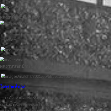
ผลงานในบ้าน 5 นัดหลังสุด
เชลซี
ผลงานนอกบ้าน 5 นัดหลังสุด
วิเคราะห์บอล
เรอัล เบติส ฟอร์มการเล่นเอาแน่นอนอะไรไม่ได้เลยใน
ตอนนี้ ค้นหาชัยชนะไม่เจอมา 5 เกม 4 กองหลังอย่าง ยูส