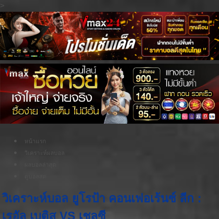
>
หน้าแรก
วิเคราะห์ผลบอล
ผลบอลล่าสุด
ดูบอลสด
วิเคราะห์บอล ยูโรป้า คอนเฟอเร้นซ์ ลีก :
เรอัล เบติส VS เชลซี