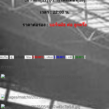
เวลา : 22:00 น.
ราคาต่อรอง :
บอร์นมัธ ต่อ ลูกครึ่ง
สถิติการพบกัน
พบกัน
5
คู่,
บอร์นมัธ
: ชนะ
3
(
60.00%
), เสมอ
1
(
20.00%
), แพ้
1
(
20.00%
)
การพบกัน 5 เกมหลังสุด
บอร์นมัธ