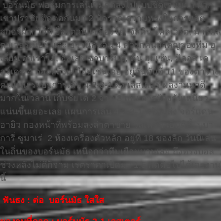
บอร์นมัธ ฟอร์มการเล่นเริ่มตกลงไปแบบชัดเจนมาก พวก
เขาปราชัยติดต่อกันมา 2 นัดรวด ความหวังในการผลิต
สกอร์ฝากไว้ที่ อ็องตวน เซม็องโย่, จัสติน ไคลเวิร์ต, มาร์คัส
ตาเวอร์เนียร์ และ อีวานิลซอน 4 ตัวรุกคนสําคัญของทีม ฮู
เลี่ยน อาเราโฮ่, อิลเลีย ซาบาร์นยี่, ดีน ฮุยเซ่น, มิลอส เค
อร์เคซ 4 กองหลังเหมือนเช่นเคย อยู่อันดับที่ 11 ของตาราง
คะแนน ระบบการเล่น 4-2-3-1 ฝั่ง เลสเตอร์ ผลงานมาดี
มากในเวลานี้ เก็บชัยได้ 2 จาก 3 เกม การป้องกันเหนียว
แน่นขึ้นเยอะเลย แผนการเล่น 4-2-3-1 พร้อมส่ง จอร์แดน
อายิว กองหน้าที่พร้อมลงล่าตาข่าย วิลเฟร็ด เอ็นดิดี้, บูบา
การี่ ซูมาเร่ 2 ห้องเครื่องตัวหลัก อยู่ที่ 18 ของลีก วันนี้เล่น
ในถิ่นของบอร์นมัธ เหนือกว่าทีมเยือนบานเลย ถึงทรงบอล
ช่วงหลังไม่ดีก็จาม เรตราคาเปิดมา 1.5 กดต่อไปได้เลยงาน
นี้
ฟันธง : ต่อ บอร์นมัธ ใสใส