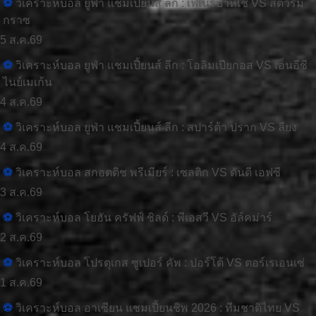
⚽
วิเคราะห์บอล ยูฟ่า แชมเปี้ยนส์ ลีก : เฟเนร์บาห์เช่ VS สตวร์ม
กราซ
5 ส.ค.69
⚽
วิเคราะห์บอล ยูฟ่า แชมเปี้ยนส์ ลีก : โอลิมเปียกอส VS เอ็นอีซี
ไนย์เมเก้น
4 ส.ค.69
⚽
วิเคราะห์บอล ยูฟ่า แชมเปี้ยนส์ ลีก : สปาร์ต้า ปราก VS ลียง
4 ส.ค.69
⚽
วิเคราะห์บอล สกอตติช พรีเมียร์ : เซลติก VS ดันดี เอฟซี
3 ส.ค.69
⚽
วิเคราะห์บอล โยฮัน ครัฟฟ์ ชิลด์ : พีเอสวี VS อัล์คม่าร์
2 ส.ค.69
⚽
วิเคราะห์บอล โปรตุเกส ซูเปอร์ คัพ : ปอร์โต้ VS ตอร์เรเอนเซ่
1 ส.ค.69
⚽
วิเคราะห์บอล อาเซียน แชมเปี้ยนชิพ 2026 : ทีมชาติไทย VS