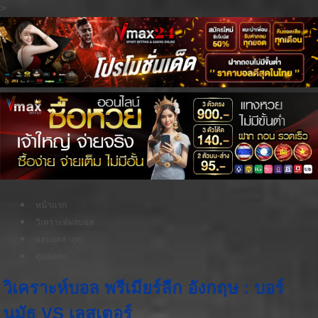
>
หน้าแรก
วิเคราะห์ผลบอล
ผลบอลล่าสุด
ดูบอลสด
วิเคราะห์บอล พรีเมียร์ลีก อังกฤษ : บอร์
นมัธ VS เลสเตอร์