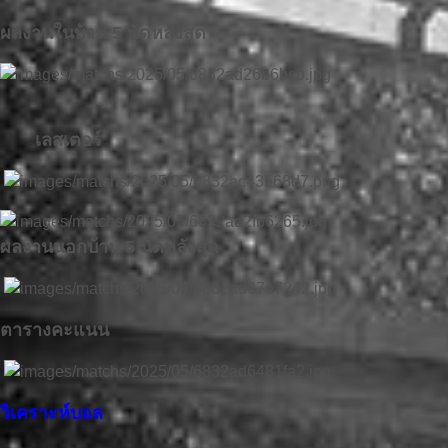
ผลงานในบ้าน 5 นัดหลังสุด
เลสเตอร์
ผลงานนอกบ้าน 5 นัดหลังสุด
ตารางคะแนน
วิเคราะห์บอล