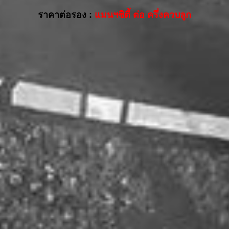
ราคาต่อรอง :
แมนฯซิตี้ ต่อ ครึ่งควบลูก