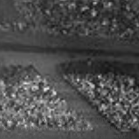
มาก ความหวังในการจบสกอร์ฝาก ราอูล ฆิเมเนซ ดาวยิง
ารางคะแนน ทางด้าน แมนฯ ซิตี้ ฟอร์มการเล่นเริ่มกลับ
, อิลคาย กุนโดอัน 2 แผงกลางช่วยกันสร้างสรรค์เกมบุก