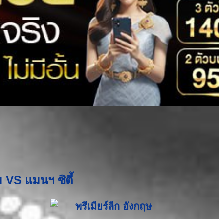
ม VS แมนฯ ซิตี้