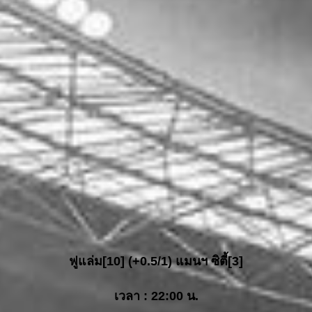
ฟูแล่ม[10] (+0.5/1)
แมนฯ ซิตี้[
3]
เวลา : 22:00 น.