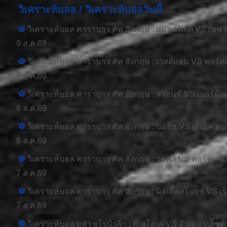
วิเคราะห์บอล / วิเคราะห์บอลวันนี้
⚽
วิเคราะห์บอล คาราบาว คัพ อังกฤษ : แมนส์ฟิลด์ VS เชฟฯ
9 ส.ค.69
⚽
วิเคราะห์บอล คาราบาว คัพ อังกฤษ : เวสต์แฮม VS พอร์ท
8 ส.ค.69
⚽
วิเคราะห์บอล คาราบาว คัพ อังกฤษ : สวอนซี VS เบอร์มิ
8 ส.ค.69
⚽
วิเคราะห์บอล คาราบาว คัพ อังกฤษ : นอริช VS เอ็มเค ดอ
8 ส.ค.69
⚽
วิเคราะห์บอล คาราบาว คัพ อังกฤษ : วูล์ฟส์ VS พอร์ตเวล
7 ส.ค.69
⚽
วิเคราะห์บอล คาราบาว คัพ อังกฤษ : มิดเดิ้ลสโบรช์ VS เร
7 ส.ค.69
⚽
วิเคราะห์บอล ยูฟ่า ยูโรป้าลีก : พีเอโอเค VS อันเดอร์เล็ชต์