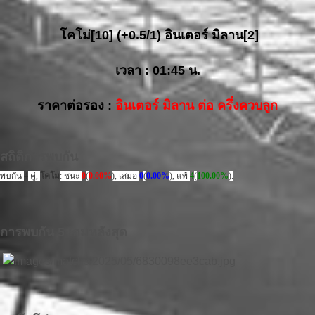
โคโม่[10] (+0.5/1) อินเตอร์ มิลาน[2]
เวลา : 01:45 น.
ราคาต่อรอง :
อินเตอร์ มิลาน ต่อ ครึ่งควบลูก
สถิติการพบกัน
พบกัน
4
คู่,
โคโม
: ชนะ
0
(
0.00%
), เสมอ
0
(
0.00%
), แพ้
4
(
100.00%
).
การพบกัน 5 เกมหลังสุด