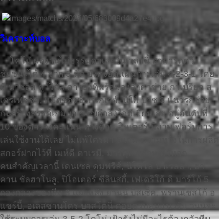
วิเคราะห์บอล
โคโม่ ผลงานไม่ธรรมดาเลยในเวลานี้ สามารถคว้า
ชัยชนะได้ 4 จาก 5 นัด ยังคงยึดแผนการเล่น 4-2-3-1 โดย
มี ทาซอส ดูว์วิกัส ดาวยิงที่พร้อมลงล่าตาข่าย กาเบรียล ส
เตรเฟซซ่า, แม็กซองซ์ กาเกเรต์, นิโก้ ปาซ 3 แนวรุกช่วย
กันสร้างสรรค์เกมบุก ขวัญกําลังใจดีเยี่ยมเลย อยู่อันดับที่
10 ของตารางคะแนน ทางด้าน อินเตอร์ มิลาน ฟอร์มการ
เล่นใช้งานได้เลย ไม่แพ้ใครมา 5 เกม ความหวังในการผลิต
สกอร์ฝากไว้ที่ เมห์ดี ตาเรมี, มาร์คุส ตูราม หัวหอก
คนสําคัญเวลานี้ เดนเซล ดุมฟรีส์, นิโคโล่ บาเรลล่า, ฮา
คาน ชัลฮาโนลู, ปิโอเตอร์ ซีลินสกี้, เฟเดริโก้ ดิ มาร์โก้ 5
กองกลางของทีม 3 แผงหลัง ยานน์ บิสเซ็ค, ฟรานเชสโก้ อ
แชร์บี้, อเลสซานโดร บาสโตนี่ ค่อยควบคุมแนวรับ วันนี้จะ
ใช้ระบบการเล่น 3-5-2 โคโม่ เฝ้ารังไม่มีอะไรต้องกลัวทีม