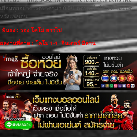
เยือนทุกอย่าง เรตราคามา 0.5/1 กดรองไปได้เลย ไม่มีผิด
หวังแน่นอน
ฟันธง : รอง โคโม่ ยาวไป
ผลงานที่คาด : โคโม่ 1-1 อินเตอร์ มิลาน