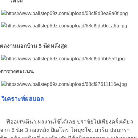
โคโม่
ผลงานนอกบ้าน 5 นัดหลังสุด
ตารางคะแนน
วิเคราะห์ผลบอล
ฟิออเรนติน่า ผลงานใช้ได้เลย ปราชัยไปเพียงครั้งเดียว
จาก 5 นัด 3 กองหลัง ปีเอโตร โคมุซโซ, มาริน ปอนกรา