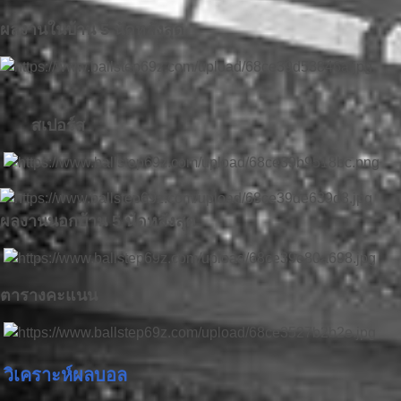
ผลงานในบ้าน 5 นัดหลังสุด
สเปอร์ส
ผลงานนอกบ้าน 5 นัดหลังสุด
ตารางคะแนน
วิเคราะห์ผลบอล