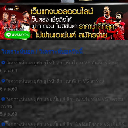
วิเคราะห์บอล / วิเคราะห์บอลวันนี้
⚽
วิเคราะห์บอล ยูฟ่า ยูโรป้าลีก : พีเอโอเค VS อันเดอร์เล็ชต์
6 ส.ค.69
⚽
วิเคราะห์บอล ยูฟ่า ยูโรป้าลีก : เบนฟิก้า VS ฮาร์ทส์
6 ส.ค.69
⚽
วิเคราะห์บอล ยูฟ่า แชมเปี้ยนส์ ลีก : เฟเนร์บาห์เช่ VS สตวร์ม
กราซ
5 ส.ค.69
⚽
วิเคราะห์บอล ยูฟ่า แชมเปี้ยนส์ ลีก : โอลิมเปียกอส VS เอ็นอีซี