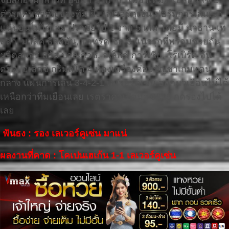
ตัวรุกคนสําคัญของทีม ฝั่ง เลเวอร์คูเซ่น ฟอร์มการเล่นเอา
แน่นอนไม่ได้เลย ปราชัยไป 2 จาก 5 เกม โดยมี นาธาน เท
ลล่า, มาลิค ธีลล์มัน, ปาทริค ชิค 3 แนวรุกที่พร้อมช่วยกัน
ผลิตสกอร์ ลูกัส บาสเกวซ, อเล็กซ์ การ์เซีย, โรเบิร์ต อัน
ดริค, อเล็กซ์ กริมัลโด้ 4 ห้องเครื่องค่อยบัญชาเกมแดน
กลาง แผนการเล่น 3-4-2-1 เลเวอร์คูเซ่น ออกมาเยือนไม่ได้
เหนือกว่าทีมเยือนเลย เรตราคาเปิดมา 0/0.5 กดรองไปได้
เลย
ฟันธง : รอง เลเวอร์คูเซ่น มาแน่
ผลงานที่คาด : โคเปนเฮเก้น 1-1 เลเวอร์คูเซ่น