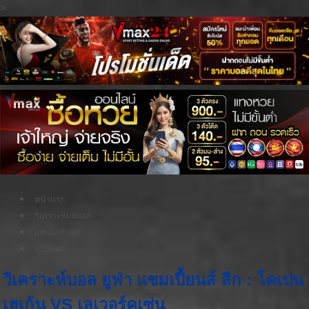
>
หน้าแรก
วิเคราะห์ผลบอล
ผลบอลล่าสุด
ดูบอลสด
วิเคราะห์บอล ยูฟ่า แชมเปี้ยนส์ ลีก : โคเปน
เฮเก้น VS เลเวอร์คูเซ่น