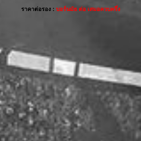
ราคาต่อรอง :
บอร์นมัธ ต่อ เสมอควบครึ่ง