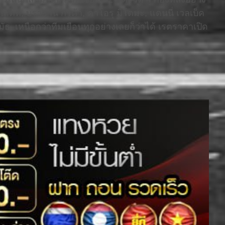
นเตห์, บรายาน กรูด้า, คาโอรุ มิโตมะ, แดนนี่ เวลเบ็ค
มัธ เหนือกว่าทีมเยือนทุกอย่างเลยก็ว่าได้ เรตราคาเปิด