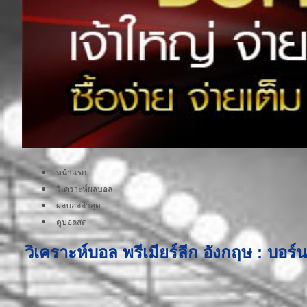
หน้าแรก
วิเคราะห์ผลบอล
ผลบอลล่าสุด
ดูบอลสด
วิเคราะห์บอล พรีเมียร์ลีก อังกฤษ : บอร์