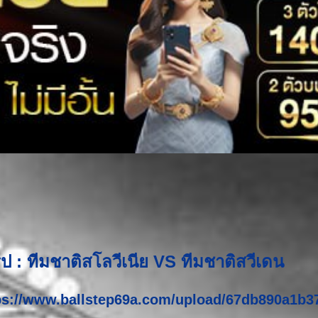
 : ทีมชาติสโลวีเนีย VS ทีมชาติสวีเดน