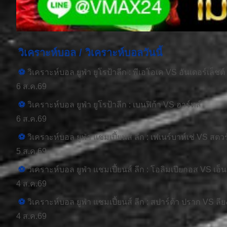
วิเคราะห์บอล / วิเคราะห์บอลวันนี้
⚽
วิเคราะห์บอล ยูฟ่า ยูโรป้าลีก : พีเอโอเค VS อันเดอร์เล็ชต์
6 ส.ค.69
⚽
วิเคราะห์บอล ยูฟ่า ยูโรป้าลีก : เบนฟิก้า VS ฮาร์ทส์
6 ส.ค.69
⚽
วิเคราะห์บอล ยูฟ่า แชมเปี้ยนส์ ลีก : เฟเนร์บาห์เช่ VS สต
5 ส.ค.69
⚽
วิเคราะห์บอล ยูฟ่า แชมเปี้ยนส์ ลีก : โอลิมเปียกอส VS เอ็นอ
4 ส.ค.69
⚽
วิเคราะห์บอล ยูฟ่า แชมเปี้ยนส์ ลีก : สปาร์ต้า ปราก VS ลีย
4 ส.ค.69