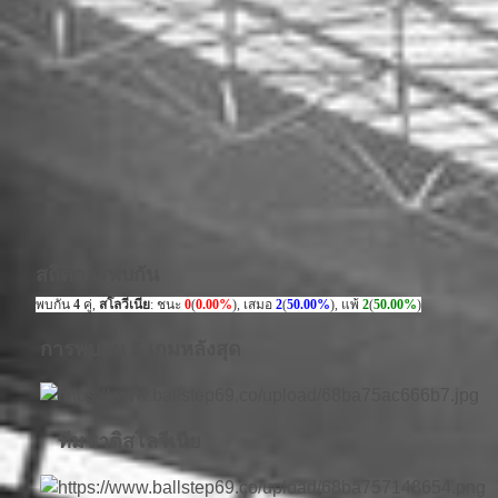
สถิติการพบกัน
พบกัน
4
คู่,
สโลวีเนีย
: ชนะ
0
(
0.00%
), เสมอ
2
(
50.00%
), แพ้
2
(
50.00%
)
การพบกัน 5 เกมหลังสุด
ทีมชาติสโลวีเนีย