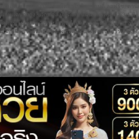
ติด พร้อมส่ง เปต้าร์ สโตยาโนวิช, ซานดี้ ลอฟริช, ดานิเย
ญชาเกมแดนกลาง ขวัญกําลังใจดีเลย แผนการเล่น 4-2-3-1 ฝั่
คตอร์ โยเคเรส 2 หัวหอกคนสําคัญ แอนโธนี่ อีลังก้า, อูโก้
์, ดาเนี่ยล สเวนส์สัน ค่อยควบคุมแนวรับ ระบบการเล่น 3-5-2 