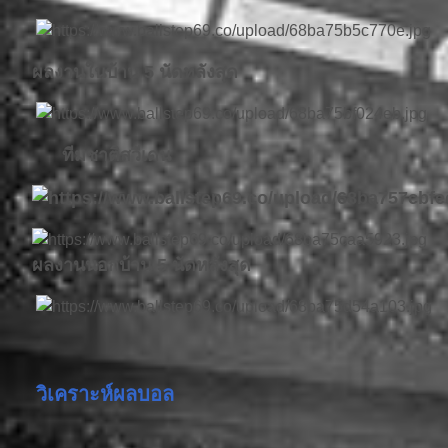
ผลงานในบ้าน 5 นัดหลังสุด
ทีมชาติสวีเดน
ผลงานนอกบ้าน 5 นัดหลังสุด
วิเคราะห์ผลบอล