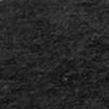
เซ่
S ทีมชาติมาเลเซีย
ร์ส
ฟเนร์บาห์เช่
ฮุส