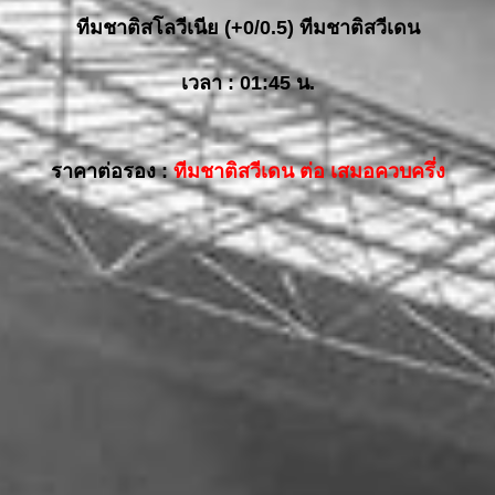
ทีมชาติสโลวีเนีย (+0/0.5) ทีมชาติสวีเดน
เวลา : 01:45 น.
ราคาต่อรอง :
ทีมชาติสวีเดน ต่อ เสมอควบครึ่ง