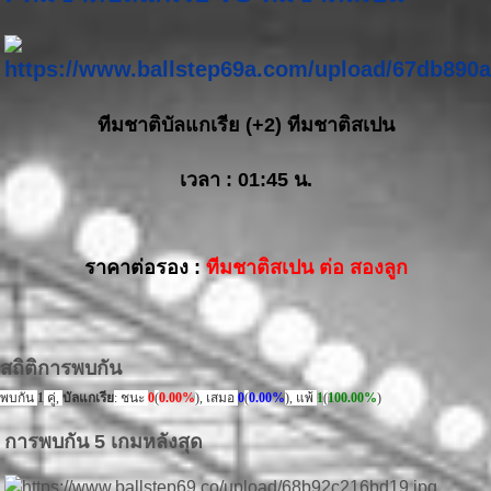
ทีมชาติบัลแกเรีย (+2) ทีมชาติสเปน
เวลา : 01:45 น.
ราคาต่อรอง :
ทีมชาติสเปน ต่อ สองลูก
สถิติการพบกัน
พบกัน
1
คู่,
บัลแกเรีย
: ชนะ
0
(
0.00%
), เสมอ
0
(
0.00%
), แพ้
1
(
100.00%
)
การพบกัน 5 เกมหลังสุด