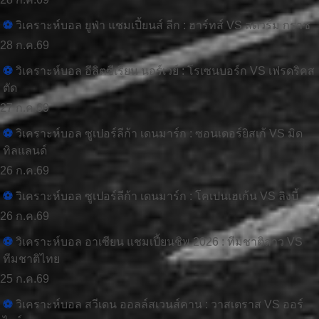
⚽
วิเคราะห์บอล ยูฟ่า แชมเปี้ยนส์ ลีก : ฮาร์ทส์ VS สตวร์ม กราซ
28 ก.ค.69
⚽
วิเคราะห์บอล อีลิตซีเรียน นอร์เวย์ : โรเซนบอร์ก VS เฟรดริคส
ตัด
27 ก.ค.69
⚽
วิเคราะห์บอล ซูเปอร์ลีก้า เดนมาร์ก : ซอนเดอร์ยิสเก้ VS มิด
ทิลแลนด์
26 ก.ค.69
⚽
วิเคราะห์บอล ซูเปอร์ลีก้า เดนมาร์ก : โคเปนเฮเก้น VS ลิงบี้
26 ก.ค.69
⚽
วิเคราะห์บอล อาเซียน แชมเปี้ยนชิพ 2026 : ทีมชาติลาว VS
ทีมชาติไทย
25 ก.ค.69
⚽
วิเคราะห์บอล สวีเดน ออลล์สเวนส์คาน : วาสเตราส VS ออร์