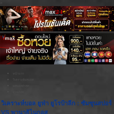
>
หน้าแรก
วิเคราะห์ผลบอล
ผลบอลล่าสุด
ดูบอลสด
วิเคราะห์บอล ยูฟ่า ยูโรป้าลีก : ซัมซุนสปอร์
VS พานาธิไนกอส