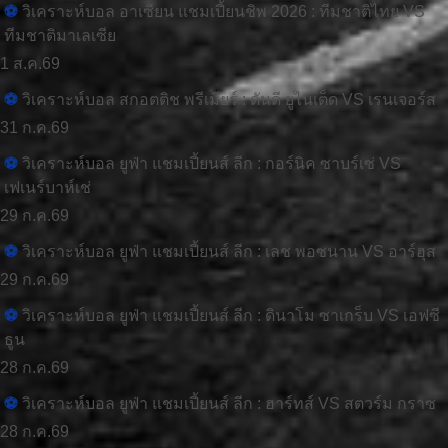
⚽
วิเคราะห์บอล อาเซียน แชมเปี้ยนชิพ 2026 : ทีมชาติไทย VS
ทีมชาติมาเลเซีย
1 ส.ค.69
⚽
วิเคราะห์บอล สกอตติช พรีเมียร์ : ดันดี ยูไนเต็ด VS เรนเจอร์ส
31 ก.ค.69
⚽
วิเคราะห์บอล ยูฟ่า แชมเปี้ยนส์ ลีก : กอร์นิค ซาบร์เซ่ VS
เฟเนร์บาห์เช่
29 ก.ค.69
⚽
วิเคราะห์บอล ยูฟ่า แชมเปี้ยนส์ ลีก : เลช พอซนาน VS อาร์ฮุส
29 ก.ค.69
⚽
วิเคราะห์บอล ยูฟ่า แชมเปี้ยนส์ ลีก : ดินาโม ซาเกร็บ VS เอฟซี
ธูน
28 ก.ค.69
⚽
วิเคราะห์บอล ยูฟ่า แชมเปี้ยนส์ ลีก : ฮาร์ทส์ VS สตวร์ม กราซ
28 ก.ค.69