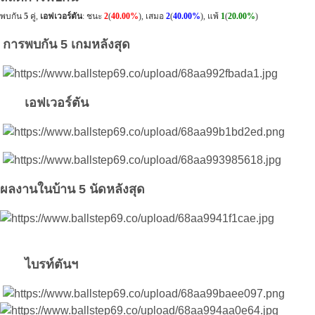
พบกัน
5
คู่,
เอฟเวอร์ตัน
: ชนะ
2
(
40.00%
), เสมอ
2
(
40.00%
), แพ้
1
(
20.00%
)
การพบกัน 5 เกมหลังสุด
เอฟเวอร์ตัน
ผลงานในบ้าน 5 นัดหลังสุด
ไบรท์ตันฯ