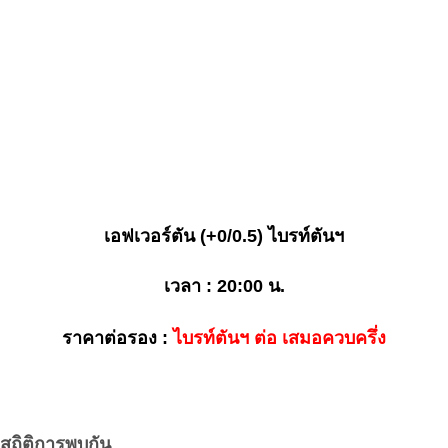
เอฟเวอร์ตัน
(+0/0.5)
ไบรท์ตันฯ
เวลา : 20:00 น.
ราคาต่อรอง :
ไบรท์ตันฯ ต่อ เสมอควบครึ่ง
สถิติการพบกัน