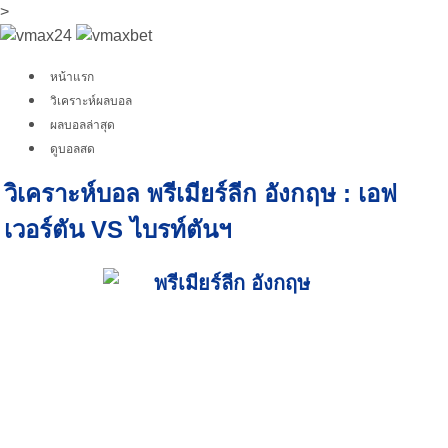
>
หน้าแรก
วิเคราะห์ผลบอล
ผลบอลล่าสุด
ดูบอลสด
วิเคราะห์บอล พรีเมียร์ลีก อังกฤษ : เอฟ
เวอร์ตัน VS ไบรท์ตันฯ