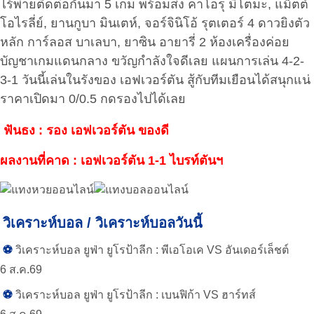
ไร้พ่ายติดต่อกันมา 5 เกม พร้อมส่ง คาโอรุ มิโตมะ, แม็ตต์
โอไรลี่ย์, ยานกูบา มินเตห์, จอร์จินิโอ้ รุตเตอร์ 4 ดาวยิงตัว
หลัก การ์ลอส บาเลบา, ยาซิน อายารี่ 2 ห้องเครื่องค่อย
บัญชาเกมแดนกลาง ขวัญกําลังใจดีเลย แผนการเล่น 4-2-
3-1 วันนี้เล่นในรังของ เอฟเวอร์ตัน สู้กับทีมเยือนได้สนุกแน่
ราคาเปิดมา 0/0.5 กดรองไปได้เลย
ฟันธง : รอง เอฟเวอร์ตัน ของดี
ผลงานที่คาด : เอฟเวอร์ตัน 1-1 ไบรท์ตันฯ
วิเคราะห์บอล / วิเคราะห์บอลวันนี้
⚽
วิเคราะห์บอล ยูฟ่า ยูโรป้าลีก : พีเอโอเค VS อันเดอร์เล็ชต์
6 ส.ค.69
⚽
วิเคราะห์บอล ยูฟ่า ยูโรป้าลีก : เบนฟิก้า VS ฮาร์ทส์