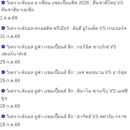
⚽
วิเคราะห์บอล อาเซียน แชมเปี้ยนชิพ 2026 : ทีมชาติไทย VS
ทีมชาติมาเลเซีย
1 ส.ค.69
⚽
วิเคราะห์บอล สกอตติช พรีเมียร์ : ดันดี ยูไนเต็ด VS เรนเจอร์ส
31 ก.ค.69
⚽
วิเคราะห์บอล ยูฟ่า แชมเปี้ยนส์ ลีก : กอร์นิค ซาบร์เซ่ VS
เฟเนร์บาห์เช่
29 ก.ค.69
⚽
วิเคราะห์บอล ยูฟ่า แชมเปี้ยนส์ ลีก : เลช พอซนาน VS อาร์ฮุส
29 ก.ค.69
⚽
วิเคราะห์บอล ยูฟ่า แชมเปี้ยนส์ ลีก : ดินาโม ซาเกร็บ VS เอฟซี
ธูน
28 ก.ค.69
⚽
วิเคราะห์บอล ยูฟ่า แชมเปี้ยนส์ ลีก : ฮาร์ทส์ VS สตวร์ม กราซ
28 ก.ค.69