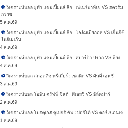
⚽
วิเคราะห์บอล ยูฟ่า แชมเปี้ยนส์ ลีก : เฟเนร์บาห์เช่ VS สตวร์ม
กราซ
5 ส.ค.69
⚽
วิเคราะห์บอล ยูฟ่า แชมเปี้ยนส์ ลีก : โอลิมเปียกอส VS เอ็นอีซี
ไนย์เมเก้น
4 ส.ค.69
⚽
วิเคราะห์บอล ยูฟ่า แชมเปี้ยนส์ ลีก : สปาร์ต้า ปราก VS ลียง
4 ส.ค.69
⚽
วิเคราะห์บอล สกอตติช พรีเมียร์ : เซลติก VS ดันดี เอฟซี
3 ส.ค.69
⚽
วิเคราะห์บอล โยฮัน ครัฟฟ์ ชิลด์ : พีเอสวี VS อัล์คม่าร์
2 ส.ค.69
⚽
วิเคราะห์บอล โปรตุเกส ซูเปอร์ คัพ : ปอร์โต้ VS ตอร์เรเอนเซ่
1 ส.ค.69