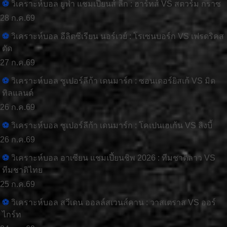
⚽
วิเคราะห์บอล ยูฟ่า แชมเปี้ยนส์ ลีก : ฮาร์ทส์ VS สตวร์ม กราซ
28 ก.ค.69
⚽
วิเคราะห์บอล อีลิตซีเรียน นอร์เวย์ : โรเซนบอร์ก VS เฟรดริคส
ตัด
27 ก.ค.69
⚽
วิเคราะห์บอล ซูเปอร์ลีก้า เดนมาร์ก : ซอนเดอร์ยิสเก้ VS มิด
ทิลแลนด์
26 ก.ค.69
⚽
วิเคราะห์บอล ซูเปอร์ลีก้า เดนมาร์ก : โคเปนเฮเก้น VS ลิงบี้
26 ก.ค.69
⚽
วิเคราะห์บอล อาเซียน แชมเปี้ยนชิพ 2026 : ทีมชาติลาว VS
ทีมชาติไทย
25 ก.ค.69
⚽
วิเคราะห์บอล สวีเดน ออลล์สเวนส์คาน : วาสเตราส VS ออร์
ไกร์ท