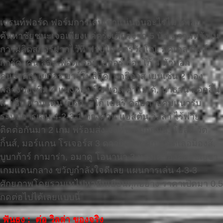
เบรนท์ฟอร์ด ฟอร์มการเล่นเอาแน่นอนอะไรไม่ได้เลย
ค้นหาชัยชนะเจอเพียงแค่ครั้งเดียวจาก 5 นัด ความหวังใน
การผลิตสกอร์ฝากไว้ที่ ฟาบิโอ คาร์วัลโญ่, มิคเคล ดัมส์
การ์ด, คีน ลูอิส-พ็อตเตอร์, อิกอร์ ธิอาโก้ 4 หัวหอก
คนสําคัญ เยกอร์ ยาร์โมลิอุุ๊ค, มาธิอาส เยนเซ่น 2 กอง
กลางของทีม 4 แผงหลัง มิชาเอล คาโยเด้, นาธาน คอลลิ่น
ส์, เซ็ป ฟาน เด็น เบิร์ก, ริโก้ เฮนรี่ ค่อยควบคุมแนวรับ
ระบบการเล่น 4-2-3-1 ทางด้าน แอสตัน วิลล่า ไร้พ่าย
ติดต่อกันมา 2 เกม พร้อมส่ง จอห์น แม็กกินน์, โอลลี่ วัต
กิ้นส์, มอร์แกน โรเจอร์ส 3 ดาวยิงตัวหลัก ยูรี่ ตีเลอม็องส์,
บูบาก้าร์ กามาร่า, อมาดู โอนาน่า 3 ห้องเครื่องค่อยบัญชา
เกมแดนกลาง ขวัญกําลังใจดีเลย แผนการเล่น 4-3-3
ศักยภาพโดยรวมเทไปหาทีมเยือนทุกอย่าง ราคาเปิดมา 0.5
กดต่อไปได้เลยแบบนี้
ฟันธง : ต่อ วิลล่า ของจริง