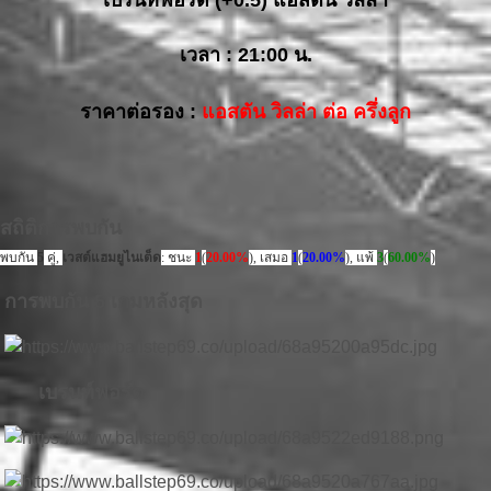
เวลา : 21:00 น.
ราคาต่อรอง :
แอสตัน วิลล่า ต่อ ครึ่งลูก
สถิติการพบกัน
พบกัน
5
คู่,
เวสต์แฮมยูไนเต็ด
: ชนะ
1
(
20.00%
), เสมอ
1
(
20.00%
), แพ้
3
(
60.00%
)
การพบกัน 5 เกมหลังสุด
เบรนท์ฟอร์ด