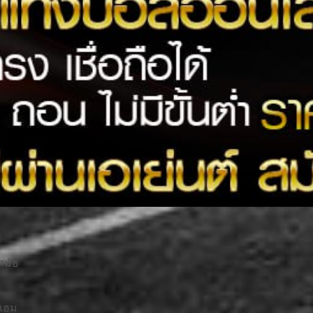
สมัธ
งแฮม