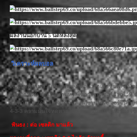
ผลงานนอกบ้าน 5 นัดหลังสุด
วิเคราะห์ผลบอล
เซลติก ฟอร์มการเล่นแจ่มเลย สามารถเก็บชัยได้ 3 นัดรว
แบบการเล่น 4-5-1 ความหวังในการจบสกอร์ฝากไว้ที่ จอห์
ส่ง ดาสตัน สัตปาเยฟ, เอ็ดมิลสัน ซานโตส, จอร์จินโญ่
4-3-3 ความมั่นใจหดหายไปเยอะ วันนี้เล่นในรังของ เซ
ฟันธง : ต่อ เซลติก มาแล้ว