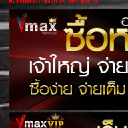
ผลงานที่คาด : เซลติก 3-0 ไครัต อัลมาตี้