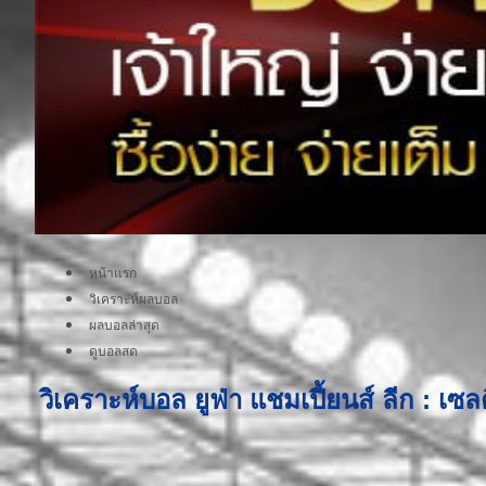
หน้าแรก
วิเคราะห์ผลบอล
ผลบอลล่าสุด
ดูบอลสด
วิเคราะห์บอล ยูฟ่า แชมเปี้ยนส์ ลีก : เซล