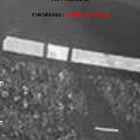
ราคาต่อรอง :
เซลติก ต่อ สองลูก