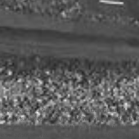
ิดต่อกันมา 3 นัดรวด วันนี้จะใช้ระบบการเล่น 3-4-2-1 โดย
ยัน ยาคิช, แฟร้งค์ ออนเยก้า, ดิมิทริส จานนูลิส 4 ห้องเครื่
ค่ครั้งเดียวจาก 5 เกม การป้องกันโดนเจาะไป 10 เม็ด แผนก
 3 ดาวยิงตัวเก่งที่พร้อมลงล่าตาข่าย คริสโตเฟอร์ ทริมเมล, 