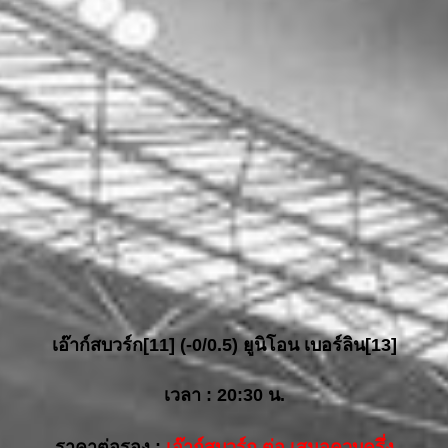
เอ๊าก์สบวร์ก[11] (-0/0.5) ยูนิโอน เบอร์ลิน[13]
เวลา : 20:30 น.
ราคาต่อรอง :
เอ๊าก์สบวร์ก ต่อ เสมอควบครึ่ง