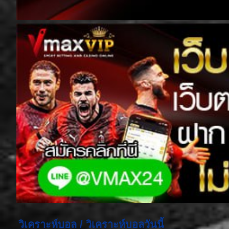
วิเคราะห์บอล / วิเคราะห์บอลวันนี้