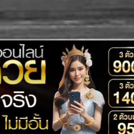
ิงสู้กับเจ้าบ้านได้อย่างสนุกแน่นอน เรตราคาเปิดมา เสมอคว