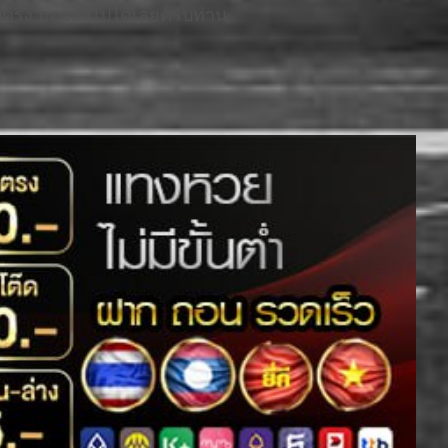
บครึ่ง กดรองไปได้เลยครับท่าน