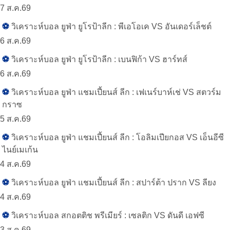
7 ส.ค.69
⚽
วิเคราะห์บอล ยูฟ่า ยูโรป้าลีก : พีเอโอเค VS อันเดอร์เล็ชต์
6 ส.ค.69
⚽
วิเคราะห์บอล ยูฟ่า ยูโรป้าลีก : เบนฟิก้า VS ฮาร์ทส์
6 ส.ค.69
⚽
วิเคราะห์บอล ยูฟ่า แชมเปี้ยนส์ ลีก : เฟเนร์บาห์เช่ VS สตวร์ม
กราซ
5 ส.ค.69
⚽
วิเคราะห์บอล ยูฟ่า แชมเปี้ยนส์ ลีก : โอลิมเปียกอส VS เอ็นอีซี
ไนย์เมเก้น
4 ส.ค.69
⚽
วิเคราะห์บอล ยูฟ่า แชมเปี้ยนส์ ลีก : สปาร์ต้า ปราก VS ลียง
4 ส.ค.69
⚽
วิเคราะห์บอล สกอตติช พรีเมียร์ : เซลติก VS ดันดี เอฟซี
3 ส.ค.69