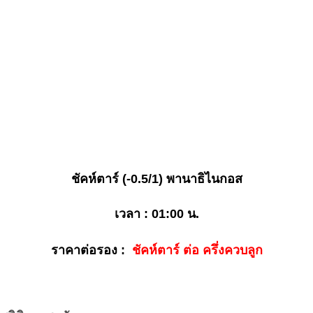
ชัคห์ตาร์ (-0.5/1) พานาธิไนกอส
เวลา : 01:00 น.
ราคาต่อรอง :
ชัคห์ตาร์ ต่อ ครึ่งควบลูก