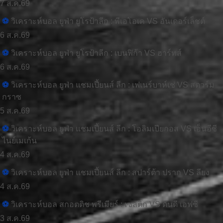
7 ส.ค.69
⚽
วิเคราะห์บอล ยูฟ่า ยูโรป้าลีก : พีเอโอเค VS อันเดอร์เล็ชต์
6 ส.ค.69
⚽
วิเคราะห์บอล ยูฟ่า ยูโรป้าลีก : เบนฟิก้า VS ฮาร์ทส์
6 ส.ค.69
⚽
วิเคราะห์บอล ยูฟ่า แชมเปี้ยนส์ ลีก : เฟเนร์บาห์เช่ VS สตวร์ม
กราซ
5 ส.ค.69
⚽
วิเคราะห์บอล ยูฟ่า แชมเปี้ยนส์ ลีก : โอลิมเปียกอส VS เอ็นอีซี
ไนย์เมเก้น
4 ส.ค.69
⚽
วิเคราะห์บอล ยูฟ่า แชมเปี้ยนส์ ลีก : สปาร์ต้า ปราก VS ลียง
4 ส.ค.69
⚽
วิเคราะห์บอล สกอตติช พรีเมียร์ : เซลติก VS ดันดี เอฟซี
3 ส.ค.69