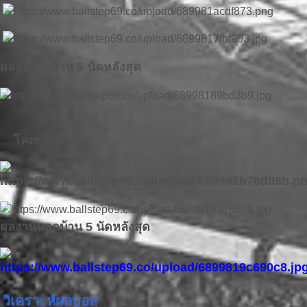
ผลงานในบ้าน 5 นัดหลังสุด
โคเชลิสปอร์
ผลงานนอกบ้าน 5 นัดหลังสุด
วิเคราะห์ผลบอล