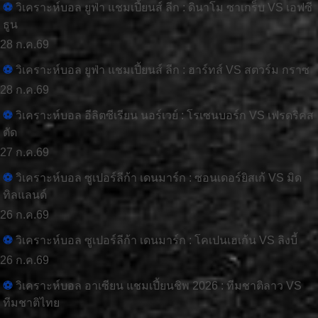
⚽
วิเคราะห์บอล ยูฟ่า แชมเปี้ยนส์ ลีก : ดินาโม ซาเกร็บ VS เอฟซี
ธูน
28 ก.ค.69
⚽
วิเคราะห์บอล ยูฟ่า แชมเปี้ยนส์ ลีก : ฮาร์ทส์ VS สตวร์ม กราซ
28 ก.ค.69
⚽
วิเคราะห์บอล อีลิตซีเรียน นอร์เวย์ : โรเซนบอร์ก VS เฟรดริคส
ตัด
27 ก.ค.69
⚽
วิเคราะห์บอล ซูเปอร์ลีก้า เดนมาร์ก : ซอนเดอร์ยิสเก้ VS มิด
ทิลแลนด์
26 ก.ค.69
⚽
วิเคราะห์บอล ซูเปอร์ลีก้า เดนมาร์ก : โคเปนเฮเก้น VS ลิงบี้
26 ก.ค.69
⚽
วิเคราะห์บอล อาเซียน แชมเปี้ยนชิพ 2026 : ทีมชาติลาว VS
ทีมชาติไทย