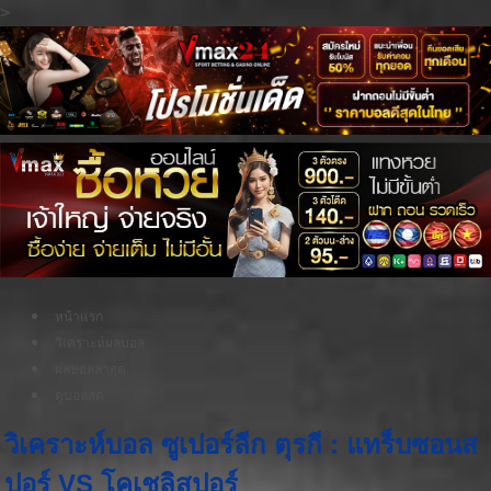
>
หน้าแรก
วิเคราะห์ผลบอล
ผลบอลล่าสุด
ดูบอลสด
วิเคราะห์บอล ซูเปอร์ลีก ตุรกี : แทร็บซอนส
ปอร์ VS โคเชลิสปอร์