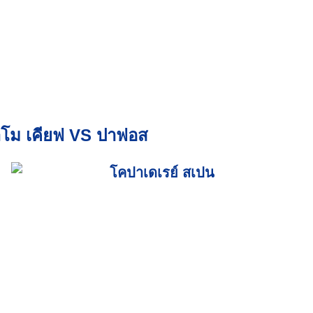
ินาโม เคียฟ VS ปาฟอส