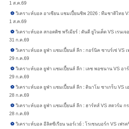
1 ส.ค.69
⚽
วิเคราะห์บอล อาเซียน แชมเปี้ยนชิพ 2026 : ทีมชาติไทย V
1 ส.ค.69
⚽
วิเคราะห์บอล สกอตติช พรีเมียร์ : ดันดี ยูไนเต็ด VS เรนเจอ
31 ก.ค.69
⚽
วิเคราะห์บอล ยูฟ่า แชมเปี้ยนส์ ลีก : กอร์นิค ซาบร์เซ่ VS เ
29 ก.ค.69
⚽
วิเคราะห์บอล ยูฟ่า แชมเปี้ยนส์ ลีก : เลช พอซนาน VS อาร์
29 ก.ค.69
⚽
วิเคราะห์บอล ยูฟ่า แชมเปี้ยนส์ ลีก : ดินาโม ซาเกร็บ VS เ
28 ก.ค.69
⚽
วิเคราะห์บอล ยูฟ่า แชมเปี้ยนส์ ลีก : ฮาร์ทส์ VS สตวร์ม ก
28 ก.ค.69
⚽
วิเคราะห์บอล อีลิตซีเรียน นอร์เวย์ : โรเซนบอร์ก VS เฟรด