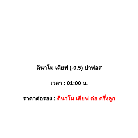
ดินาโม เคียฟ (-0.5) ปาฟอส
เวลา : 01:00 น.
ราคาต่อรอง :
ดินาโม เคียฟ ต่อ ครึ่งลูก