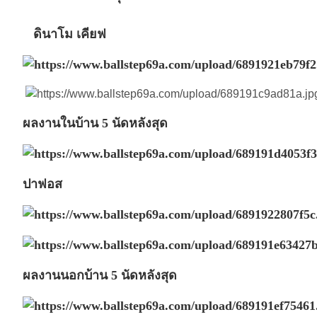
ดินาโม เคียฟ
ผลงานในบ้าน 5 นัดหลังสุด
ปาฟอส
ผลงานนอกบ้าน 5 นัดหลังสุด