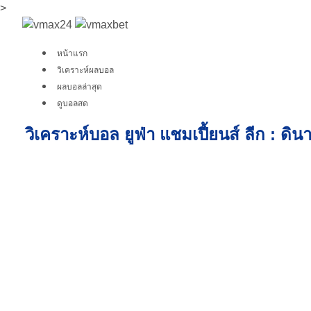
>
หน้าแรก
วิเคราะห์ผลบอล
ผลบอลล่าสุด
ดูบอลสด
วิเคราะห์บอล ยูฟ่า แชมเปี้ยนส์ ลีก : ด