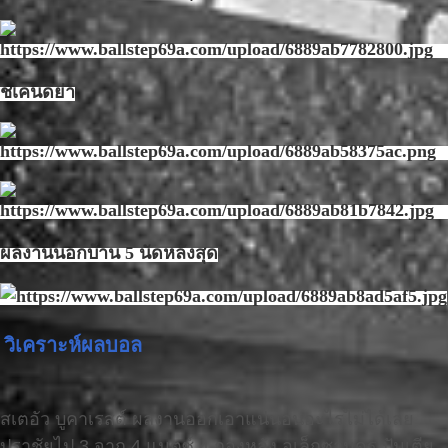
ชเคนดิย่า
ผลงานนอกบ้าน 5 นัดหลังสุด
วิเคราะห์ผลบอล
สเตอัว บูคาเรสต์ ผลงานออกเอาแน่นอนอะไรไม่ได้เลย
ปราชัยไป 3 จาก 4 แมตซ์ 4 กองหลัง อเล็กซานดรู ปันเตีย,