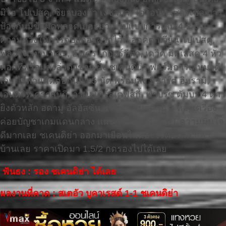
มิไฮ โปเปสคู, ซิยาบองก้า เงซานา, ไอโอนัท เซอร์เซล การ
ป้องกันมีข้อผิดพลาดเยอะมาก รูปแบบการเล่น 4-2-3-1
ความหวังในการจบสกอร์ฝากไว้ที่ ออคตาเวียน โปเปสคู,
ฟลอริน ทานาเสะ, อังเดร เกออร์กีต้า, เดวิด มิคูเลสคู 4 หัว
หอกที่พร้อมลงล่าตาข่าย ฝั่ง ชเคนดิย่า ฟอร์มการเล่นมาดี
เลย ไร้พ่ายติดต่อกันมา 5 นัด พร้อมส่ง บีซาร์ต อิบรามิ,
เอนดริท คราสนิกี, วาเน เคิร์สเตฟสกี้, ฟาบริซ ตัมบา 4 ดาว
ยิงตัวหลัก อดามู อัลฮัสซัน, เรชัท รามาดานี 2 ห้องเครื่อง
ค่อยบัญชาเกมแดนกลาง แผนการเล่น 4-2-3-1 ความมั่นใจ
ดีมากเลย ชเคนดิย่า ออกมาเยือนไม่มีอะไรต้องกลัวเจ้า
บ้านเลย ราคาเปิดมา 1.5/2 กดรองไปได้เลย
ฟันธง : รอง ชเคนดิย่า ได้เลย
ผลงานที่คาด : สเตอัว บูคาเรสต์ 1-1 ชเคนดิย่า