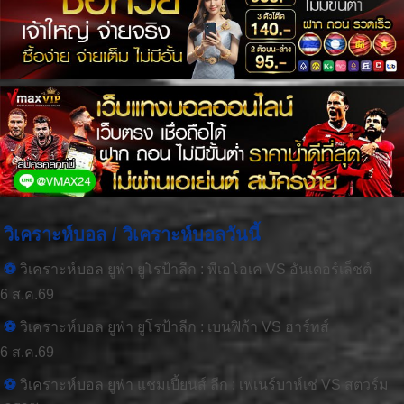
วิเคราะห์บอล / วิเคราะห์บอลวันนี้
⚽
วิเคราะห์บอล ยูฟ่า ยูโรป้าลีก : พีเอโอเค VS อันเดอร์เล็ชต์
6 ส.ค.69
⚽
วิเคราะห์บอล ยูฟ่า ยูโรป้าลีก : เบนฟิก้า VS ฮาร์ทส์
6 ส.ค.69
⚽
วิเคราะห์บอล ยูฟ่า แชมเปี้ยนส์ ลีก : เฟเนร์บาห์เช่ VS สตวร์ม