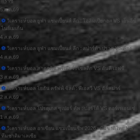
กราซ
5 ส.ค.69
⚽
วิเคราะห์บอล ยูฟ่า แชมเปี้ยนส์ ลีก : โอลิมเปียกอส VS เอ็นอีซี
ไนย์เมเก้น
4 ส.ค.69
⚽
วิเคราะห์บอล ยูฟ่า แชมเปี้ยนส์ ลีก : สปาร์ต้า ปราก VS ลียง
4 ส.ค.69
⚽
วิเคราะห์บอล สกอตติช พรีเมียร์ : เซลติก VS ดันดี เอฟซี
3 ส.ค.69
⚽
วิเคราะห์บอล โยฮัน ครัฟฟ์ ชิลด์ : พีเอสวี VS อัล์คม่าร์
2 ส.ค.69
⚽
วิเคราะห์บอล โปรตุเกส ซูเปอร์ คัพ : ปอร์โต้ VS ตอร์เรเอนเซ่
1 ส.ค.69
⚽
วิเคราะห์บอล อาเซียน แชมเปี้ยนชิพ 2026 : ทีมชาติไทย VS
ทีมชาติมาเลเซีย