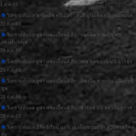
1 ส.ค.69
⚽
วิเคราะห์บอล สกอตติช พรีเมียร์ : ดันดี ยูไนเต็ด VS เรนเจอร์ส
31 ก.ค.69
⚽
วิเคราะห์บอล ยูฟ่า แชมเปี้ยนส์ ลีก : กอร์นิค ซาบร์เซ่ VS
เฟเนร์บาห์เช่
29 ก.ค.69
⚽
วิเคราะห์บอล ยูฟ่า แชมเปี้ยนส์ ลีก : เลช พอซนาน VS อาร์ฮุส
29 ก.ค.69
⚽
วิเคราะห์บอล ยูฟ่า แชมเปี้ยนส์ ลีก : ดินาโม ซาเกร็บ VS เอฟซี
ธูน
28 ก.ค.69
⚽
วิเคราะห์บอล ยูฟ่า แชมเปี้ยนส์ ลีก : ฮาร์ทส์ VS สตวร์ม กราซ
28 ก.ค.69
⚽
วิเคราะห์บอล อีลิตซีเรียน นอร์เวย์ : โรเซนบอร์ก VS เฟรดริคส
ตัด