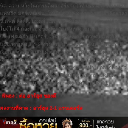
นัด ความหวังในการผลิตสกอร์ฝากไว้ที่ เฟรเดริก เอ็มเมอรี,
แพทริค มอร์เทนเซ่น, โทเบียส เบค 3 หัวหอกคนสําคัญเวลา
นี้ กิฟต์ ลิงค์ส, แมดส์ แมดเซ่น, นิโคไล โพลเซ่น, เฟลิกซ์
ไบจ์โม่ 4 กองกลางของทีม 3 แผงหลังโยนาส เจนเซ่น-แอบ
บิว, เฟรเดริก ทิงเกอร์, เอริก คาห์ล ค่อยควบคุมแนวรับ
แผนการเล่น 3-4-3 ทางด้าน แรนเดอร์ส ค้นหาชัยชนะไม่
เจอเลยตลอด 3 เกม ความหวังในการผลิตสกอร์ฝาก ฟิลิป
เอจิเก แดนหน้าพร้อมลงล่าตาข่าย โมฮาเหม็ด ตูเร, มา
เธียส เกรฟ, เอลีส มาห์มูด, ฮาคิม ซูเลมาน่า 4 กองกลางตัว
หลัก ระบบการเล่น 4-2-3-1 ศักยภาพโดยรวมของทีมเทไป
หา อาร์ฮุส ทุกมุม ราคาเปิดมา 0.5 กดต่อไปได้เลย
ฟันธง : ต่อ อาร์ฮุส ของดี
ผลงานที่คาด : อาร์ฮุส 2-1 แรนเดอร์ส