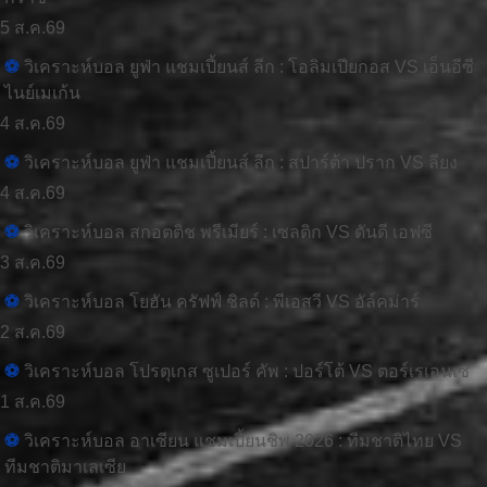
5 ส.ค.69
⚽
วิเคราะห์บอล ยูฟ่า แชมเปี้ยนส์ ลีก : โอลิมเปียกอส VS เอ็นอีซี
ไนย์เมเก้น
4 ส.ค.69
⚽
วิเคราะห์บอล ยูฟ่า แชมเปี้ยนส์ ลีก : สปาร์ต้า ปราก VS ลียง
4 ส.ค.69
⚽
วิเคราะห์บอล สกอตติช พรีเมียร์ : เซลติก VS ดันดี เอฟซี
3 ส.ค.69
⚽
วิเคราะห์บอล โยฮัน ครัฟฟ์ ชิลด์ : พีเอสวี VS อัล์คม่าร์
2 ส.ค.69
⚽
วิเคราะห์บอล โปรตุเกส ซูเปอร์ คัพ : ปอร์โต้ VS ตอร์เรเอนเซ่
1 ส.ค.69
⚽
วิเคราะห์บอล อาเซียน แชมเปี้ยนชิพ 2026 : ทีมชาติไทย VS
ทีมชาติมาเลเซีย