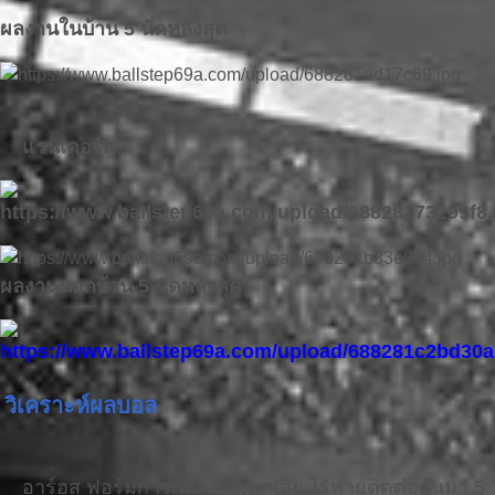
ผลงานในบ้าน 5 นัดหลังสุด
แรนเดอร์ส
ผลงานนอกบ้าน 5 นัดหลังสุด
วิเคราะห์ผลบอล
อาร์ฮุส ฟอร์มการเล่นกําลังมาเลย ไร้พ่ายติดต่อกันมา 5