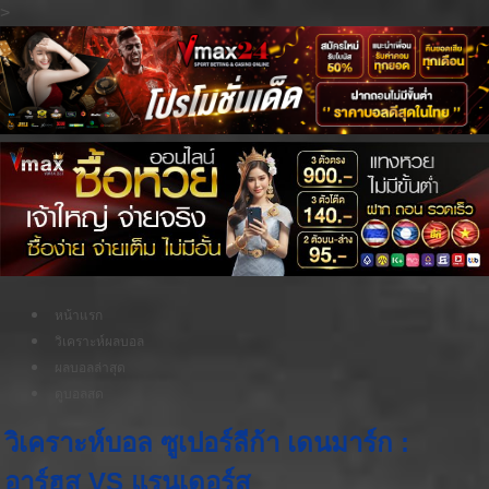
>
หน้าแรก
วิเคราะห์ผลบอล
ผลบอลล่าสุด
ดูบอลสด
วิเคราะห์บอล ซูเปอร์ลีก้า เดนมาร์ก :
อาร์ฮุส VS แรนเดอร์ส