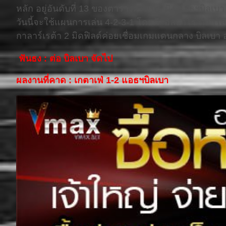
หลัก อยู่อันดับที่ 13 ของตารางคะแนน ฝั่ง แอธฯบิลเ
วันนี้จะใช้แผนการเล่น 4-2-3-1 โดยมี อัลบาโร่ ดียาโล่
กาลาร์เรต้า 2 มิดฟิลด์ค่อยเชื่อมเกมแดนกลาง บิลเบา
ฟันธง : ต่อ บิลเบา จัดไป
ผลงานที่คาด : เกตาเฟ่ 1-2 แอธฯบิลเบา