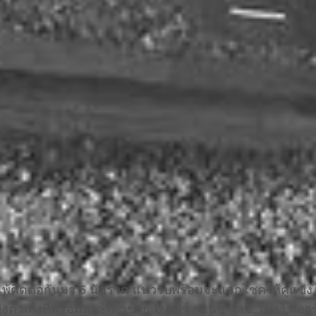
แพ้ติดต่อกันมา 5 นัดรวด แนวรับพร้อมจะแจกโชคให้คู่แข่
งตัวเก่งที่พร้อมลงล่าตาข่าย ปีเตอร์ กอนซาเลซ, เมาโร อารัมบ