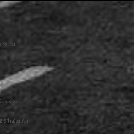
็กซ์แฮม
วร์ม กราซ
ีซี ไนย์เมเก้น