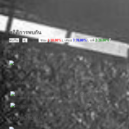
สถิติการพบกัน
พบกัน
10
คู่,
เกตาเฟ่
: ชนะ
1
(
10.00%
), เสมอ
7
(
70.00%
), แพ้
2
(
20.00%
)
การพบกัน 5 เกมหลังสุด
เกตาเฟ่
ผลงานในบ้าน 5 นัดหลังสุด