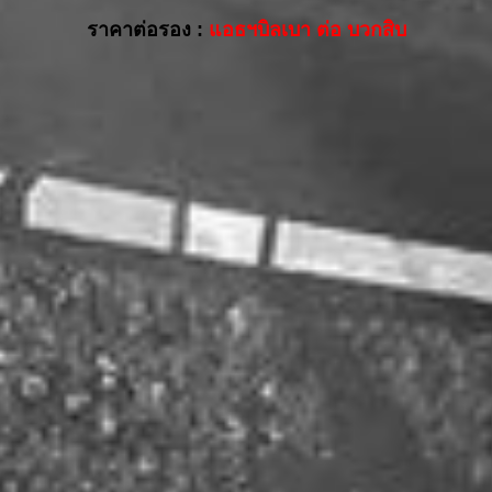
ราคาต่อรอง :
แอธฯบิลเบา ต่อ บวกสิบ