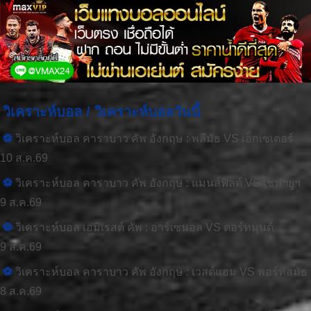
วิเคราะห์บอล / วิเคราะห์บอลวันนี้
⚽
วิเคราะห์บอล คาราบาว คัพ อังกฤษ : พลีมัธ VS เอ็กเซเตอร์
10 ส.ค.69
⚽
วิเคราะห์บอล คาราบาว คัพ อังกฤษ : แมนส์ฟิลด์ VS เชฟฯยูฯ
9 ส.ค.69
⚽
วิเคราะห์บอล เอมิเรสต์ คัพ : อาร์เซนอล VS ดอร์ทมุนด์
9 ส.ค.69
⚽
วิเคราะห์บอล คาราบาว คัพ อังกฤษ : เวสต์แฮม VS พอร์ทสมัธ
8 ส.ค.69