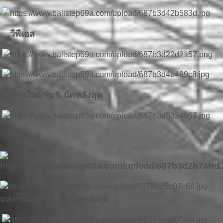
วีพีเอส
ผลงานในบ้าน 5 นัดหลังสุด
คูพีเอส
ผลงานนอกบ้าน 5 นัดหลังสุด