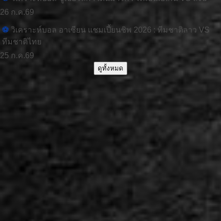
26 ก.ค.69
⚽
วิเคราะห์บอล อาเซียน แชมเปี้ยนชิพ 2026 : ทีมชาติลาว VS
ทีมชาติไทย
25 ก.ค.69
ดูทั้งหมด