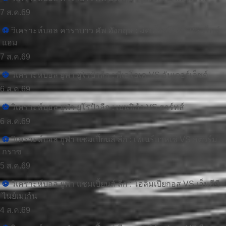
7 ส.ค.69
⚽
วิเคราะห์บอล คาราบาว คัพ อังกฤษ : มิดเดิ้ลสโบรช์ VS เร็กซ์
แฮม
7 ส.ค.69
⚽
วิเคราะห์บอล ยูฟ่า ยูโรป้าลีก : พีเอโอเค VS อันเดอร์เล็ชต์
6 ส.ค.69
⚽
วิเคราะห์บอล ยูฟ่า ยูโรป้าลีก : เบนฟิก้า VS ฮาร์ทส์
6 ส.ค.69
⚽
วิเคราะห์บอล ยูฟ่า แชมเปี้ยนส์ ลีก : เฟเนร์บาห์เช่ VS สตวร์ม
กราซ
5 ส.ค.69
⚽
วิเคราะห์บอล ยูฟ่า แชมเปี้ยนส์ ลีก : โอลิมเปียกอส VS เอ็นอีซี
ไนย์เมเก้น
4 ส.ค.69