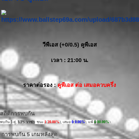
วีพีเอส (+0/0.5) คูพีเอส
เวลา : 21:00 น.
ราคาต่อรอง :
คูพีเอส ต่อ เสมอควบครึ่ง
สถิติการพบกัน
พบกัน
5
คู่,
VPS วาซ่า
: ชนะ
1
(
20.00%
), เสมอ
0
(
0.00%
), แพ้
4
(
80.00%
)
การพบกัน 5 เกมหลังสุด