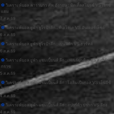
⚽
วิเคราะห์บอล คาราบาว คัพ อังกฤษ : มิดเดิ้ลสโบรช์ VS เร็กซ์
แฮม
7 ส.ค.69
⚽
วิเคราะห์บอล ยูฟ่า ยูโรป้าลีก : พีเอโอเค VS อันเดอร์เล็ชต์
6 ส.ค.69
⚽
วิเคราะห์บอล ยูฟ่า ยูโรป้าลีก : เบนฟิก้า VS ฮาร์ทส์
6 ส.ค.69
⚽
วิเคราะห์บอล ยูฟ่า แชมเปี้ยนส์ ลีก : เฟเนร์บาห์เช่ VS สตวร์ม
กราซ
5 ส.ค.69
⚽
วิเคราะห์บอล ยูฟ่า แชมเปี้ยนส์ ลีก : โอลิมเปียกอส VS เอ็นอีซี
ไนย์เมเก้น
4 ส.ค.69
⚽
วิเคราะห์บอล ยูฟ่า แชมเปี้ยนส์ ลีก : สปาร์ต้า ปราก VS ลียง
4 ส.ค.69