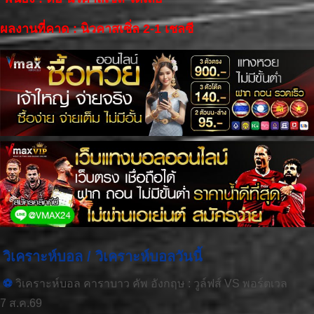
ผลงานที่คาด : นิวคาสเซิ่ล 2-1 เชลซี
วิเคราะห์บอล / วิเคราะห์บอลวันนี้
⚽
วิเคราะห์บอล คาราบาว คัพ อังกฤษ : วูล์ฟส์ VS พอร์ตเวล
7 ส.ค.69