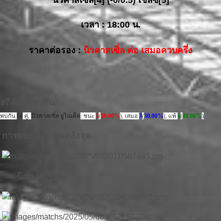
เวลา : 18:00 น.
ราคาต่อรอง :
นิวคาสเซิ่ล ต่อ เสมอควบครึ่ง
สถิติการพบกัน
พบกัน
10
คู่,
นิวคาสเซิ่ล ยูไนเต็ด
: ชนะ
3
(
30.00%
), เสมอ
3
(
30.00%
), แพ้
4
(
40.00%
)
การพบกัน 5 เกมหลังสุด
นิวคาสเซิ่ล