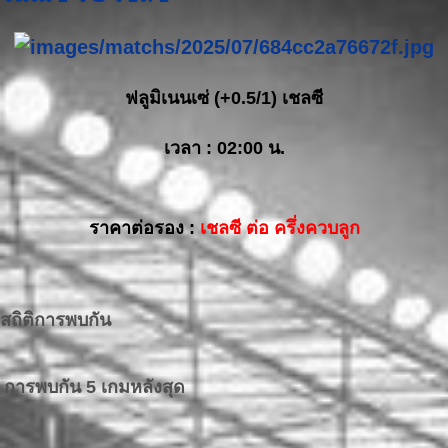
ฟลูมิเนนเซ่ (+0.5/1) เชลซี
เวลา : 02:00 น.
ราคาต่อรอง :
เชลซี ต่อ ครึ่งควบลูก
สถิติการพบกัน
การพบกัน 5 เกมหลังสุด