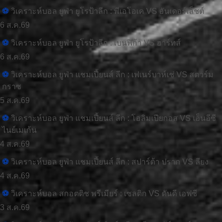
⚽
วิเคราะห์บอล ยูฟ่า ยูโรป้าลีก : พีเอโอเค VS อันเดอร์เล็ชต์
6 ส.ค.69
⚽
วิเคราะห์บอล ยูฟ่า ยูโรป้าลีก : เบนฟิก้า VS ฮาร์ทส์
6 ส.ค.69
⚽
วิเคราะห์บอล ยูฟ่า แชมเปี้ยนส์ ลีก : เฟเนร์บาห์เช่ VS สตวร์ม
กราซ
5 ส.ค.69
⚽
วิเคราะห์บอล ยูฟ่า แชมเปี้ยนส์ ลีก : โอลิมเปียกอส VS เอ็นอีซี
ไนย์เมเก้น
4 ส.ค.69
⚽
วิเคราะห์บอล ยูฟ่า แชมเปี้ยนส์ ลีก : สปาร์ต้า ปราก VS ลียง
4 ส.ค.69
⚽
วิเคราะห์บอล สกอตติช พรีเมียร์ : เซลติก VS ดันดี เอฟซี
3 ส.ค.69