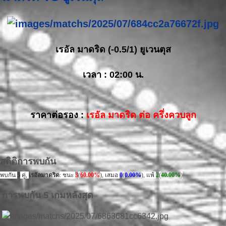
เรอัล มาดริด (-0.5/1) ยูเวนตุส
เวลา : 02:00 น.
ราคาต่อรอง :
เรอัล มาดริด ต่อ ครึ่งควบลูก
สถิติการพบกัน
พบกัน
5
คู่,
เรอัลมาดริด
: ชนะ
3
(
60.00%
), เสมอ
0
(
0.00%
), แพ้
2
(
40.00%
)
การพบกัน 5 เกมหลังสุด