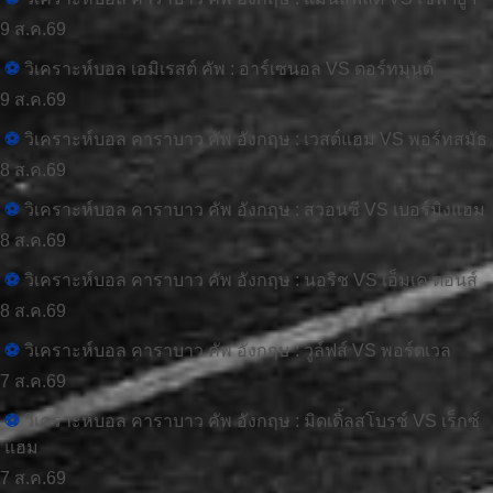
9 ส.ค.69
⚽
วิเคราะห์บอล เอมิเรสต์ คัพ : อาร์เซนอล VS ดอร์ทมุนด์
9 ส.ค.69
⚽
วิเคราะห์บอล คาราบาว คัพ อังกฤษ : เวสต์แฮม VS พอร์ทสมัธ
8 ส.ค.69
⚽
วิเคราะห์บอล คาราบาว คัพ อังกฤษ : สวอนซี VS เบอร์มิงแฮม
8 ส.ค.69
⚽
วิเคราะห์บอล คาราบาว คัพ อังกฤษ : นอริช VS เอ็มเค ดอนส์
8 ส.ค.69
⚽
วิเคราะห์บอล คาราบาว คัพ อังกฤษ : วูล์ฟส์ VS พอร์ตเวล
7 ส.ค.69
⚽
วิเคราะห์บอล คาราบาว คัพ อังกฤษ : มิดเดิ้ลสโบรช์ VS เร็กซ์
แฮม
7 ส.ค.69