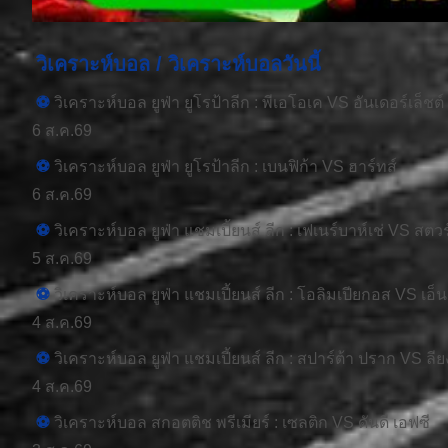
วิเคราะห์บอล / วิเคราะห์บอลวันนี้
⚽
วิเคราะห์บอล ยูฟ่า ยูโรป้าลีก : พีเอโอเค VS อันเดอร์เล็ชต์
6 ส.ค.69
⚽
วิเคราะห์บอล ยูฟ่า ยูโรป้าลีก : เบนฟิก้า VS ฮาร์ทส์
6 ส.ค.69
⚽
วิเคราะห์บอล ยูฟ่า แชมเปี้ยนส์ ลีก : เฟเนร์บาห์เช่ VS สต
5 ส.ค.69
⚽
วิเคราะห์บอล ยูฟ่า แชมเปี้ยนส์ ลีก : โอลิมเปียกอส VS เอ็นอ
4 ส.ค.69
⚽
วิเคราะห์บอล ยูฟ่า แชมเปี้ยนส์ ลีก : สปาร์ต้า ปราก VS ลีย
4 ส.ค.69
⚽
วิเคราะห์บอล สกอตติช พรีเมียร์ : เซลติก VS ดันดี เอฟซี