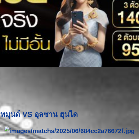
ทมุนด์ VS อุลซาน ฮุนได