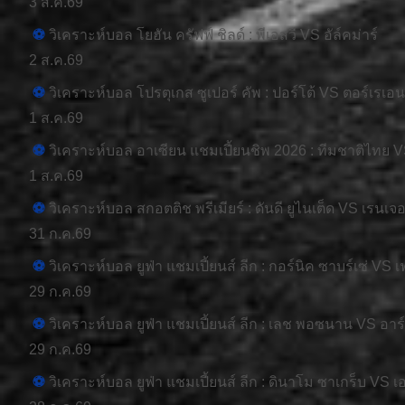
3 ส.ค.69
⚽
วิเคราะห์บอล โยฮัน ครัฟฟ์ ชิลด์ : พีเอสวี VS อัล์คม่าร์
2 ส.ค.69
⚽
วิเคราะห์บอล โปรตุเกส ซูเปอร์ คัพ : ปอร์โต้ VS ตอร์เรเอน
1 ส.ค.69
⚽
วิเคราะห์บอล อาเซียน แชมเปี้ยนชิพ 2026 : ทีมชาติไทย V
1 ส.ค.69
⚽
วิเคราะห์บอล สกอตติช พรีเมียร์ : ดันดี ยูไนเต็ด VS เรนเจอ
31 ก.ค.69
⚽
วิเคราะห์บอล ยูฟ่า แชมเปี้ยนส์ ลีก : กอร์นิค ซาบร์เซ่ VS เ
29 ก.ค.69
⚽
วิเคราะห์บอล ยูฟ่า แชมเปี้ยนส์ ลีก : เลช พอซนาน VS อาร์
29 ก.ค.69
⚽
วิเคราะห์บอล ยูฟ่า แชมเปี้ยนส์ ลีก : ดินาโม ซาเกร็บ VS เ