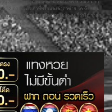
การเล่น 3-4-1-2 ทางด้าน อุลซาน ฮุนได ทรงบอลแย่มาก
ัง 2 ดาวยิงตัวเก๋าที่พร้อมลงล่าตาข่าย โค ซึง-บอม,
ทีมโดยรวมเทไป เสือเหลือง ทุกอย่างเลยก็ว่าได้ ราคา