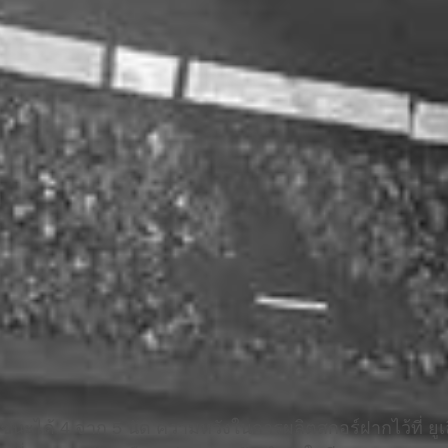
้ 4 จาก 5 นัด ความหวังในการผลิตสกอร์ฝากไว้ที่ ยูเลี่ยน