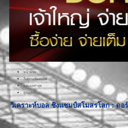
หน้าแรก
วิเคราะห์ผลบอล
ผลบอลล่าสุด
ดูบอลสด
วิเคราะห์บอล ชิงแชมป์สโมสรโลก : ดอร์