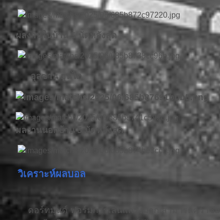
ผลงานในบ้าน 5 นัดหลังสุด
อุลซาน ฮุนได
ผลงานนอกบ้าน 5 นัดหลังสุด
วิเคราะห์ผลบอล
ดอร์ทมุนด์ ฟอร์มการเล่นแกร่งมาก สามารถคว้าชัยชนะได