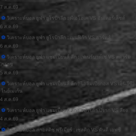
7 ส.ค.69
⚽
วิเคราะห์บอล ยูฟ่า ยูโรป้าลีก : พีเอโอเค VS อันเดอร์เล็ชต์
6 ส.ค.69
⚽
วิเคราะห์บอล ยูฟ่า ยูโรป้าลีก : เบนฟิก้า VS ฮาร์ทส์
6 ส.ค.69
⚽
วิเคราะห์บอล ยูฟ่า แชมเปี้ยนส์ ลีก : เฟเนร์บาห์เช่ VS สตวร์ม
กราซ
5 ส.ค.69
⚽
วิเคราะห์บอล ยูฟ่า แชมเปี้ยนส์ ลีก : โอลิมเปียกอส VS เอ็นอีซี
ไนย์เมเก้น
4 ส.ค.69
⚽
วิเคราะห์บอล ยูฟ่า แชมเปี้ยนส์ ลีก : สปาร์ต้า ปราก VS ลียง
4 ส.ค.69
⚽
วิเคราะห์บอล สกอตติช พรีเมียร์ : เซลติก VS ดันดี เอฟซี