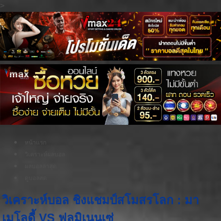
>
หน้าแรก
วิเคราะห์ผลบอล
ผลบอลล่าสุด
ดูบอลสด
วิเคราะห์บอล ชิงแชมป์สโมสรโลก : มา
เมโลดี้ VS ฟลูมิเนนเซ่