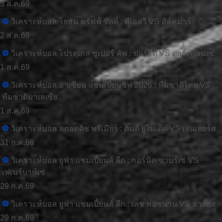
3 ส.ค.69
⚽
วิเคราะห์บอล โยฮัน ครัฟฟ์ ชิลด์ : พีเอสวี VS อัล์คม่าร์
2 ส.ค.69
⚽
วิเคราะห์บอล โปรตุเกส ซูเปอร์ คัพ : ปอร์โต้ VS ตอร์เรเอนเซ่
1 ส.ค.69
⚽
วิเคราะห์บอล อาเซียน แชมเปี้ยนชิพ 2026 : ทีมชาติไทย VS
ทีมชาติมาเลเซีย
1 ส.ค.69
⚽
วิเคราะห์บอล สกอตติช พรีเมียร์ : ดันดี ยูไนเต็ด VS เรนเจอร์ส
31 ก.ค.69
⚽
วิเคราะห์บอล ยูฟ่า แชมเปี้ยนส์ ลีก : กอร์นิค ซาบร์เซ่ VS
เฟเนร์บาห์เช่
29 ก.ค.69
⚽
วิเคราะห์บอล ยูฟ่า แชมเปี้ยนส์ ลีก : เลช พอซนาน VS อาร์ฮุส
29 ก.ค.69