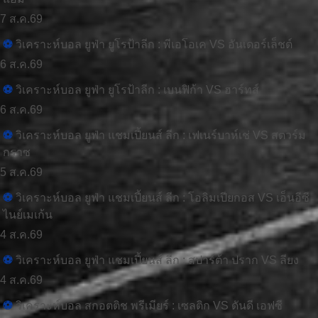
7 ส.ค.69
⚽
วิเคราะห์บอล ยูฟ่า ยูโรป้าลีก : พีเอโอเค VS อันเดอร์เล็ชต์
6 ส.ค.69
⚽
วิเคราะห์บอล ยูฟ่า ยูโรป้าลีก : เบนฟิก้า VS ฮาร์ทส์
6 ส.ค.69
⚽
วิเคราะห์บอล ยูฟ่า แชมเปี้ยนส์ ลีก : เฟเนร์บาห์เช่ VS สตวร์ม
กราซ
5 ส.ค.69
⚽
วิเคราะห์บอล ยูฟ่า แชมเปี้ยนส์ ลีก : โอลิมเปียกอส VS เอ็นอีซี
ไนย์เมเก้น
4 ส.ค.69
⚽
วิเคราะห์บอล ยูฟ่า แชมเปี้ยนส์ ลีก : สปาร์ต้า ปราก VS ลียง
4 ส.ค.69
⚽
วิเคราะห์บอล สกอตติช พรีเมียร์ : เซลติก VS ดันดี เอฟซี