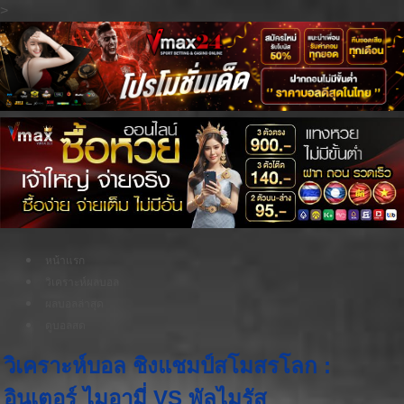
>
หน้าแรก
วิเคราะห์ผลบอล
ผลบอลล่าสุด
ดูบอลสด
วิเคราะห์บอล ชิงแชมป์สโมสรโลก :
อินเตอร์ ไมอามี่ VS พัลไมรัส