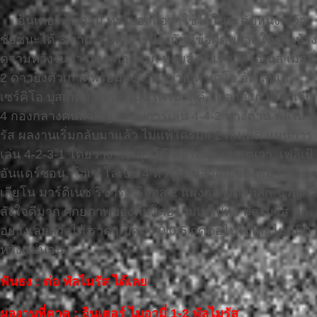
อินเตอร์ ไมอามี่ ทรงบอลถือว่าใช้ได้ในระดับหนึ่ง คว้า
ชัยชนะได้ 3 จาก 4 นัด การป้องกันมีข้อผิดพลาดให้เห็นบ้าง
ความหวังในการจบสกอร์ฝาก หลุยส์ ซัวเรซ, ลีโอเนล เมสซี่
2 ดาวยิงตัวเก๋าที่พร้อมลงล่าตาข่าย ทาเดโอ อัลเลนเด,
เซร์คิโอ บุสเก็ตส์, เบนจามิน เครมาสคี่, เตลาสโก เซโกเวีย
4 กองกลางคนสําคัญ ระบบการเล่น 4-4-2 ทางด้าน พัลไม
รัส ผลงานเริ่มกลับมาแล้ว ไม่แพ้ใครมา 2 เกมติด แผนการ
เล่น 4-2-3-1 โดยวาง ฟาคุนโด้ ตอร์เรส, เอสเตเวา, เฟลิเป้
อันแดร์ซอน, โฮเซ่ โลเปซ 4 ตัวรุกคนสําคัญของทีม เอมิ
เลียโน มาร์ติเนซ ริชาร์ด ริออส 2 แผงกลางตัวหลัก ขวัญกํา
ลังใจดีมาก ศักยภาพของทีมโดยรวมเทไปหา พัลไมรัส ทุก
อย่างเลยก็ว่าได้ ราคาเปิดมา 0/0.5 กดต่อไปได้เลยไม่มีผิด
หวังแน่นอน
ฟันธง : ต่อ พัลไมรัส ได้เลย
ผลงานที่คาด : อินเตอร์ ไมอามี่ 1-2 พัลไมรัส