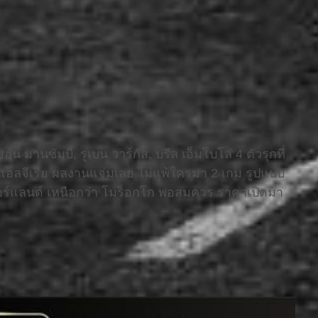
มานซัมบี, รูเบน วาร์กัส, บรีล เอ็มโบโล่ 4 ตัวรุกที่
 แอลจีเรีย ผลงานแจ่มเลย ไม่แพ้ใครมา 2 เกม รูปแบบ
ิตเซอร์แลนด์ เหนือกว่า โมร็อกโก พอสมควร ราคาเปิดมา