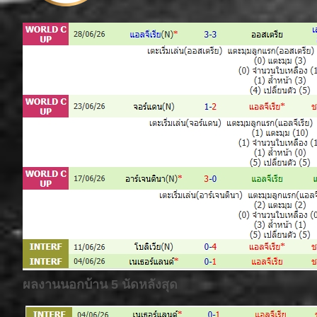
ผลงานนอกบ้าน 5 นัดหลังสุด