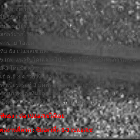
ซีแอตเทิ่ล ซาวน์เดอร์ส ฟอร์มการเล่นเอาแน่นอนอะไร
ไม่ได้เลย ปราชัยไป 4 นัดรวด การป้องกันมีข้อผิดพลาด
เยอะมาก ระบบการเล่น 4-2-3-1 ความหวังในการผลิต
สกอร์ฝากไว้ที่ ดาเนี่ยล มูซอฟสกี้ดาวยิงตัวเก่งที่พร้อมลงล่า
ตาข่าย โอเบด วาร์กัส, คริสเตียน รอลดาน 2 กองกลางของ
ทีม ฝั่ง เปแอสเช ผลงานมาดีเลย สามารถเก็บชัยได้ 4 จาก
5 เกม แนวรับโดนเจาะไป 1 เม็ด วันนี้จะใช้แผนการเล่น 4-
3-3 โดยมี เควิช่า ควารัตสเคเลีย, กอนซาโล่ รามอส, เดซิ
เร่ ดูเอ้ 3 ดาวยิงที่พร้อมลงล่าตาข่าย เจา เนเวส, วิตินญ่า,
ฟาเบียน รุยซ์ 3 มิดฟิลด์ตัวหลัก ขวัญกําลังใจดีเยี่ยมเลย
ศักยภาพของทีมโดยรวมเทไปหา เปแอสเช ทุกอย่าง ราคา
เปิดมา 2 วางทีมดังจากฝรั่งเศสไปได้เลย
ฟันธง : ต่อ เปแอสเชได้เลย
ผลงานที่คาด : ซีแอตเทิ่ล 0-3 เปแอสเช