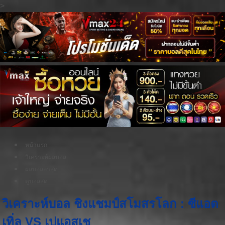
>
หน้าแรก
วิเคราะห์ผลบอล
ผลบอลล่าสุด
ดูบอลสด
วิเคราะห์บอล ชิงแชมป์สโมสรโลก : ซีแอต
เทิ่ล VS เปแอสเช