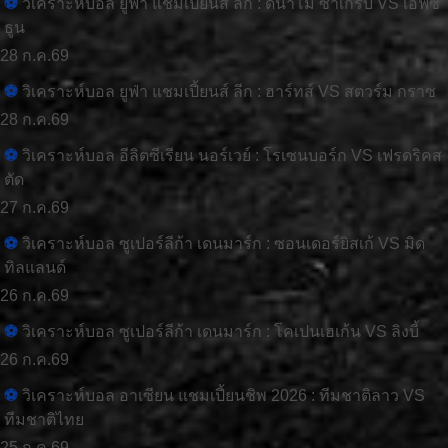
⚽
วิเคราะห์บอล ยูฟ่า แชมเปี้ยนส์ ลีก : ดินาโม ซาเกร็บ VS เอฟซี
ธูน
28 ก.ค.69
⚽
วิเคราะห์บอล ยูฟ่า แชมเปี้ยนส์ ลีก : ฮาร์ทส์ VS สตวร์ม กราซ
28 ก.ค.69
⚽
วิเคราะห์บอล อีลิตซีเรียน นอร์เวย์ : โรเซนบอร์ก VS เฟรดริคส
ตัด
27 ก.ค.69
⚽
วิเคราะห์บอล ซูเปอร์ลีก้า เดนมาร์ก : ซอนเดอร์ยิสเก้ VS มิด
ทิลแลนด์
26 ก.ค.69
⚽
วิเคราะห์บอล ซูเปอร์ลีก้า เดนมาร์ก : โคเปนเฮเก้น VS ลิงบี้
26 ก.ค.69
⚽
วิเคราะห์บอล อาเซียน แชมเปี้ยนชิพ 2026 : ทีมชาติลาว VS
ทีมชาติไทย
25 ก.ค.69