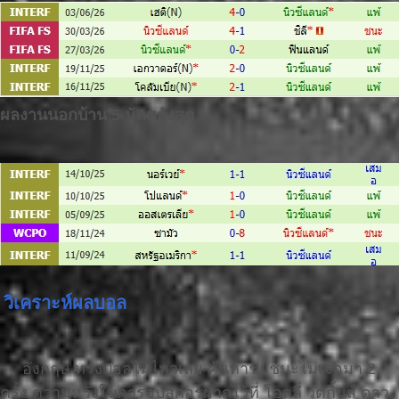
ผลงานนอกบ้าน 5 นัดหลังสุด
วิเคราะห์ผลบอล
อังกฤษ ทรงบอลไม่ไหวเลย ค้นหาชัยชนะไม่เจอมา 2
ครั้ง ความหวังในการจบสกอร์ฝากไว้ที่ โอลลี่ วัตกิ้นส์ ดาว