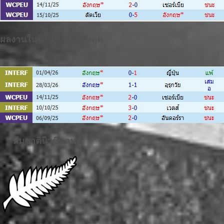
ผลงานในบ้าน 5 นัดหลังสุด
ทีมชาตินิวซีแลนด์