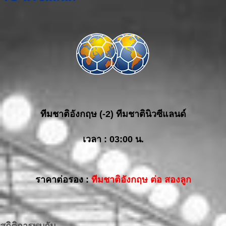
ทีมชาติอังกฤษ (-2) ทีมชาตินิวซีแลนด์
เวลา : 03:00 น.
ราคาต่อรอง :
ทีมชาติอังกฤษ ต่อ สองลูก
สถิติการพบกัน