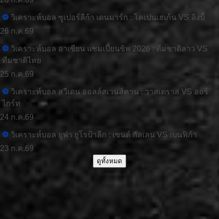
⚽
วิเคราะห์บอล ซูเปอร์ลีก้า เดนมาร์ก : โคเปนเฮเก้น VS ลิงบี้
26 ก.ค.69
⚽
วิเคราะห์บอล อาเซียน แชมเปี้ยนชิพ 2026 : ทีมชาติลาว VS
ทีมชาติไทย
25 ก.ค.69
⚽
วิเคราะห์บอล สวีเดน ออลล์สเวนส์คาน : วาสเตราส VS ออร์
ไกร์ท
24 ก.ค.69
⚽
วิเคราะห์บอล ยูฟ่า ยูโรป้าลีก : เซนต์ กัลเลน VS เบนฟิก้า
23 ก.ค.69
ดูทั้งหมด