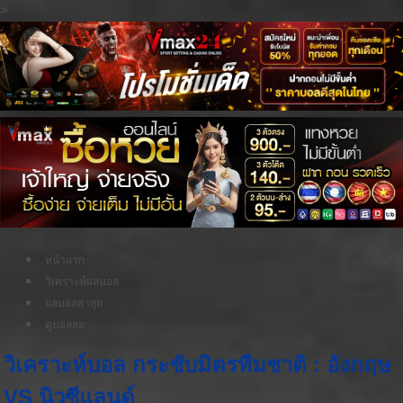
>
หน้าแรก
วิเคราะห์ผลบอล
ผลบอลล่าสุด
ดูบอลสด
วิเคราะห์บอล กระชับมิตรทีมชาติ : อังกฤษ
VS นิวซีแลนด์