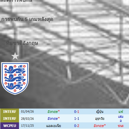
การพบกัน 5 เกมหลังสุด
ทีมชาติอังกฤษ