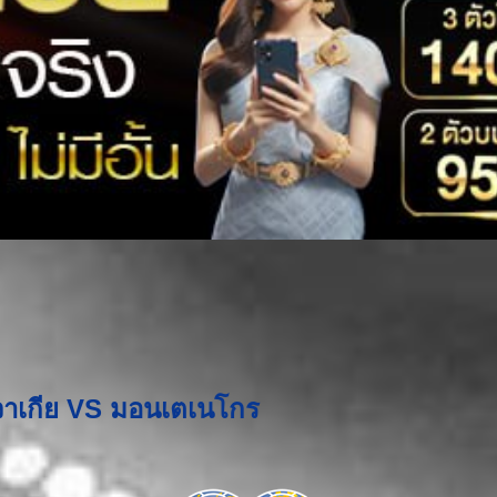
ลวาเกีย VS มอนเตเนโกร