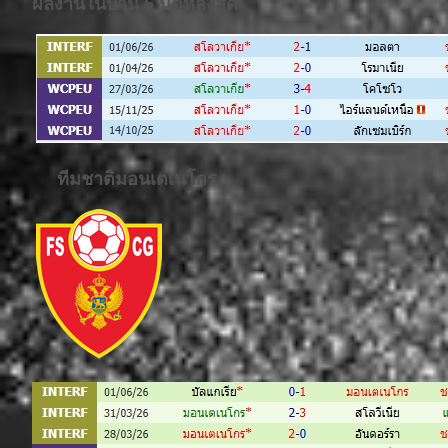
ผลงานในบ้าน 5 นัดหลังสุด
ทีมชาติมอนเตเนโกร