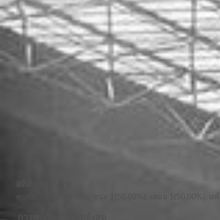
สถิติการพบกัน
พบกัน 2 คู่, สโลวาเกีย: ชนะ 1(50.00%), เสมอ 1(50.00%), แพ้
การพบกัน 5 เกมหลังสุด