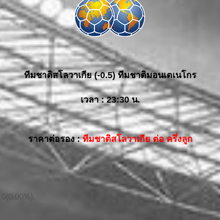
ทีมชาติสโลวาเกีย (-0.5) ทีมชาติมอนเตเนโกร
เวลา : 23:30 น.
ราคาต่อรอง :
ทีมชาติสโลวาเกีย ต่อ ครึ่งลูก
 0(0.00%).