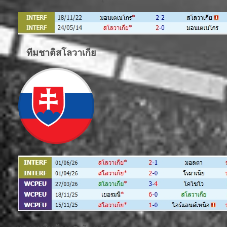
ทีมชาติสโลวาเกีย